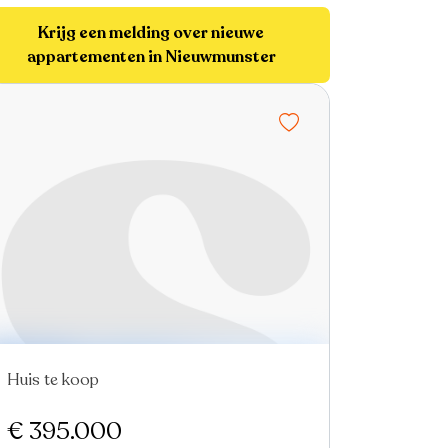
Krijg een melding over nieuwe
appartementen in Nieuwmunster
Huis te koop
€ 395.000