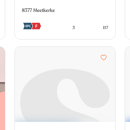
8377 Meetkerke
3
117