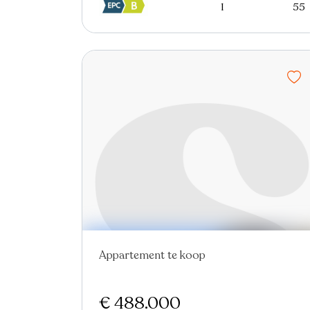
1
55
Appartement te koop
Nieuw
Virtual tour
€ 488.000