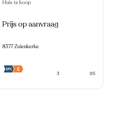
Huis te koop
In optie
Prijs op aanvraag
8377 Zuienkerke
3
95