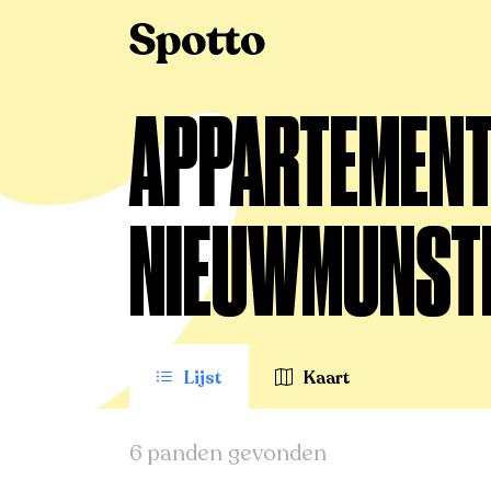
>
Te koop
>
Nieuwmunster
>
Appartement
APPARTEMENT 
NIEUWMUNST
Lijst
Kaart
6 panden gevonden