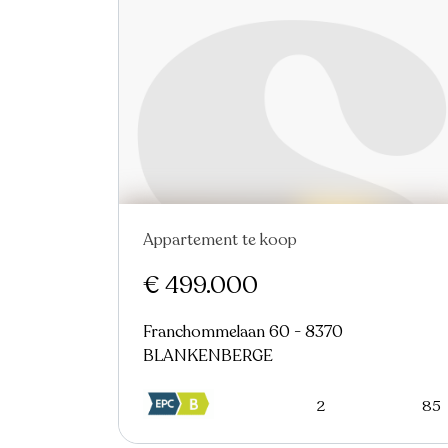
Appartement te koop
Nieuw
€ 499.000
Franchommelaan 60 - 8370
BLANKENBERGE
2
85