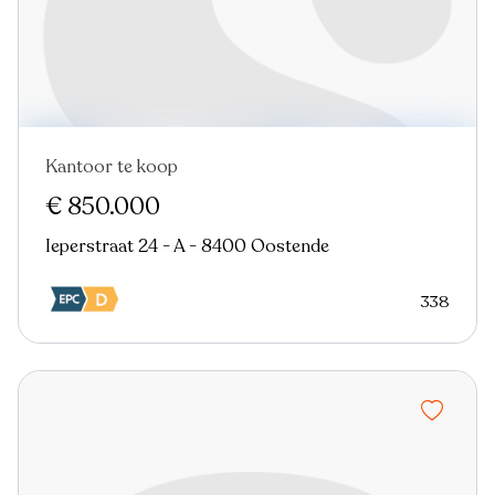
Kantoor te koop
Nieuw
€ 850.000
Ieperstraat 24 - A - 8400 Oostende
338