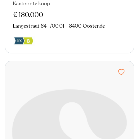
Kantoor te koop
Nieuw
€ 180.000
Langestraat 84 -/00.01 - 8400 Oostende