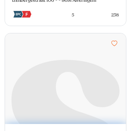
Izenbergestraat 106 - - 8691 Alveringem
5
238