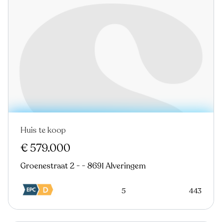
Huis te koop
In optie
€ 579.000
Groenestraat 2 - - 8691 Alveringem
5
443