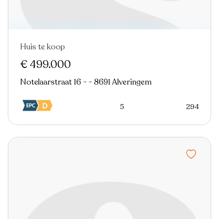
Huis te koop
In optie
€ 499.000
Notelaarstraat 16 - - 8691 Alveringem
5
294