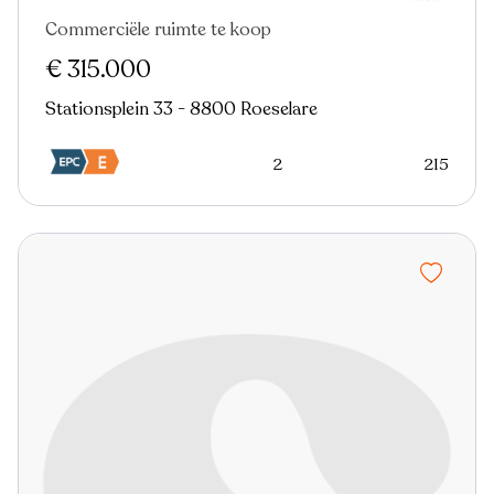
Commerciële ruimte te koop
Virtual tour
€ 315.000
Stationsplein 33 - 8800 Roeselare
2
215