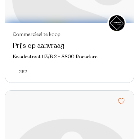
Commercieel te koop
In optie
Prijs op aanvraag
Kwadestraat 113/B.2 - 8800 Roeselare
262