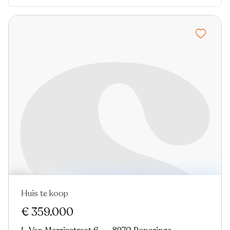
Huis te koop
Nieuw
€ 359.000