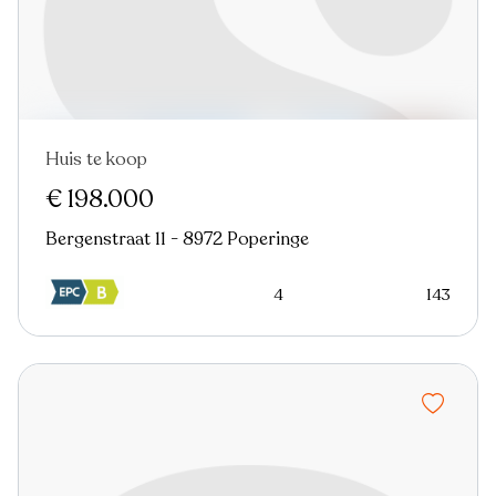
Huis te koop
Virtual tour
€ 198.000
Bergenstraat 11 - 8972 Poperinge
4
143