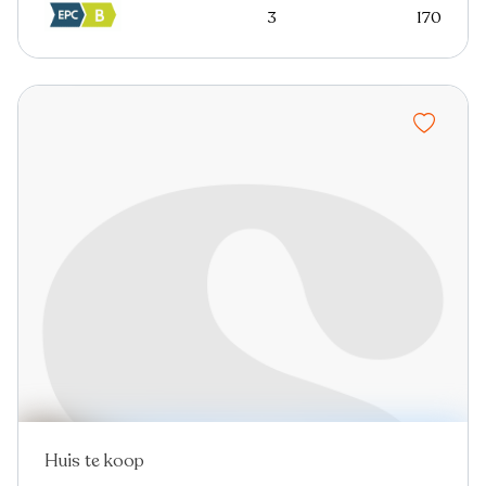
3
170
Huis te koop
Virtual tour