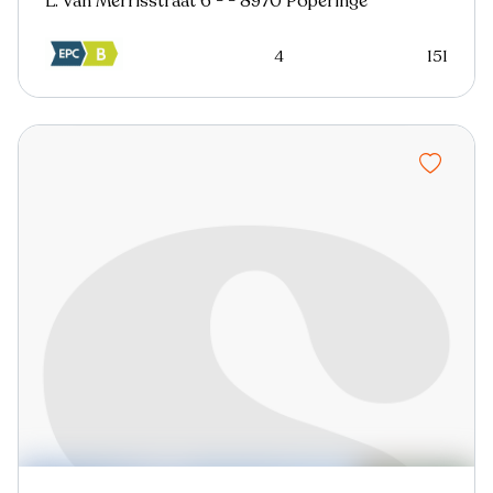
L. Van Merrisstraat 6 - - 8970 Poperinge
4
151