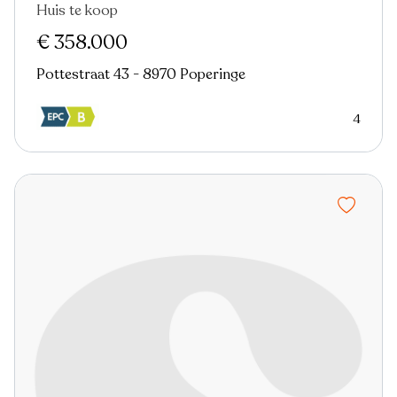
Huis te koop
Nieuw
€ 358.000
Pottestraat 43 - 8970 Poperinge
4