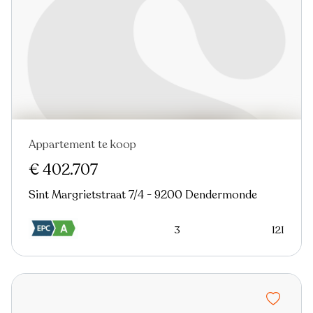
Appartement te koop
Virtual tour
€ 402.707
Sint Margrietstraat 7/4 - 9200 Dendermonde
3
121