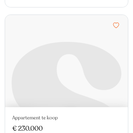
Appartement te koop
In optie
€ 230.000