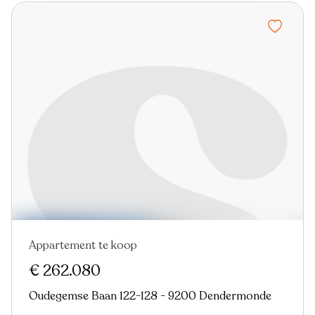
Appartement te koop
In optie
€ 262.080
Oudegemse Baan 122-128 - 9200 Dendermonde