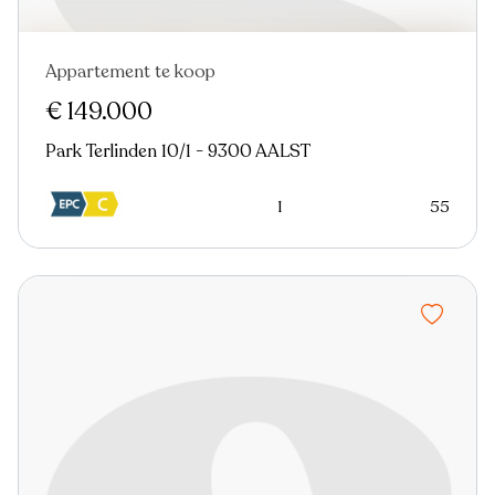
Appartement te koop
Nieuw
€ 149.000
Park Terlinden 10/1 - 9300 AALST
1
55