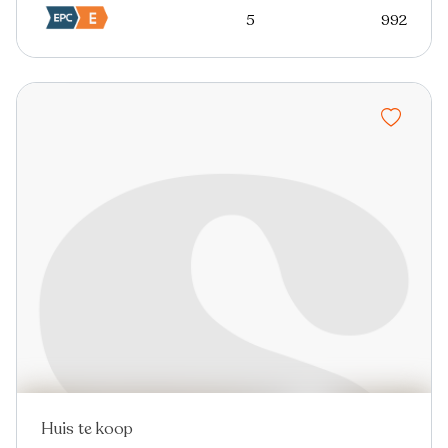
5
992
Huis te koop
Nieuw