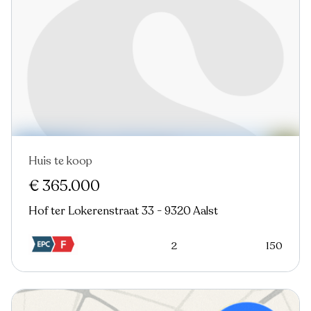
Huis te koop
Nieuw
€ 365.000
Hof ter Lokerenstraat 33 - 9320 Aalst
2
150