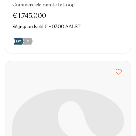
Commerciële ruimte te koop
Nieuw
€ 1.745.000
Wijngaardveld 6 - 9300 AALST