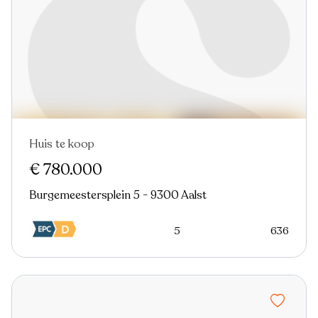
Huis te koop
Nieuw
Virtual tour
€ 780.000
Burgemeestersplein 5 - 9300 Aalst
5
636