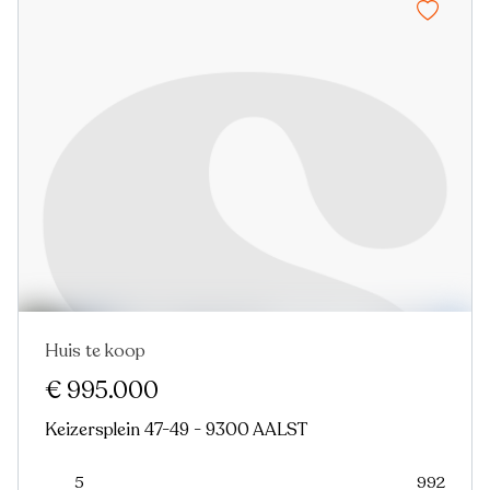
Huis te koop
Nieuw
€ 995.000
Keizersplein 47-49 - 9300 AALST
5
992