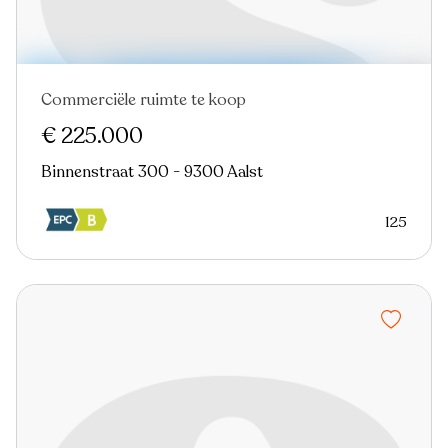
Commerciële ruimte te koop
In optie
Nieuw
€ 225.000
Binnenstraat 300 - 9300 Aalst
125