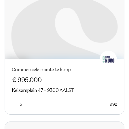
Commerciële ruimte te koop
Nieuw
€ 995.000
Keizersplein 47 - 9300 AALST
5
992