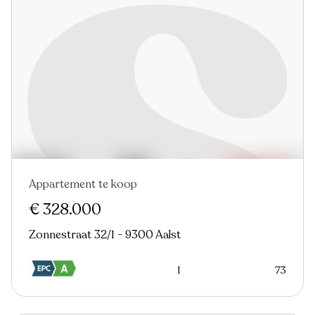
Appartement te koop
Nieuw
€ 328.000
Zonnestraat 32/1 - 9300 Aalst
1
73