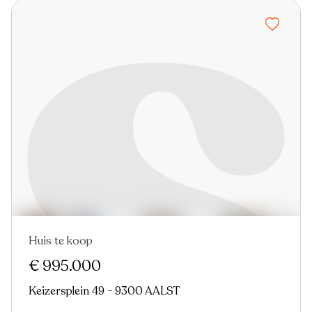
Huis te koop
Nieuw
€ 995.000
Keizersplein 49 - 9300 AALST