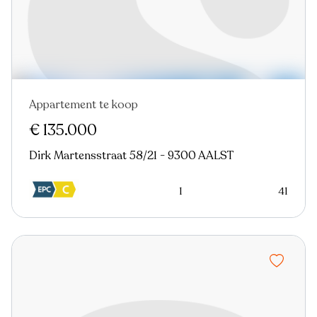
Appartement te koop
Nieuw
€ 135.000
Dirk Martensstraat 58/21 - 9300 AALST
1
41