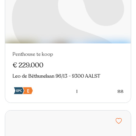
Penthouse te koop
Nieuw
€ 229.000
Leo de Béthunelaan 96/13 - 9300 AALST
1
88