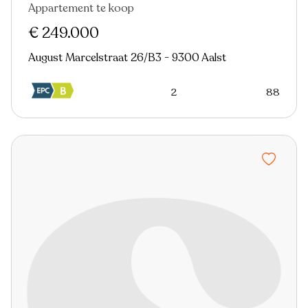
Appartement te koop
Nieuw
€ 249.000
August Marcelstraat 26/B3 - 9300 Aalst
2
88