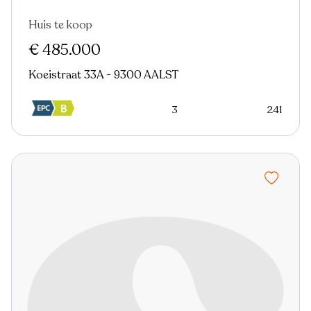
Huis te koop
Nieuw
€ 485.000
Koeistraat 33A - 9300 AALST
3
241