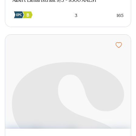
Albert Liénartstraat 9/5 - 9300 AALST
3
165