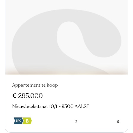
Appartement te koop
Nieuw
€ 295.000
Nieuwbeekstraat 10/1 - 9300 AALST
2
91