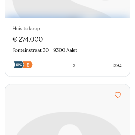
Huis te koop
Nieuw
€ 274.000
Fonteinstraat 30 - 9300 Aalst
2
129.5