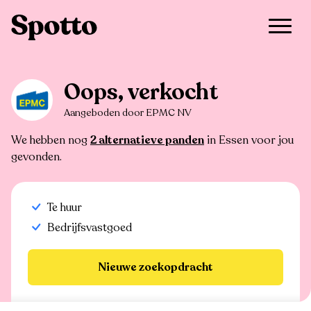
>
Te huur
>
Essen
>
Bedrijfsvastgoed
Oops, verkocht
Aangeboden door EPMC NV
We hebben nog
2 alternatieve panden
in Essen voor jou
gevonden.
Te huur
Bedrijfsvastgoed
Nieuwe zoekopdracht