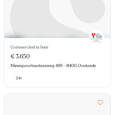
Commercieel te huur
Nieuw
€ 3.650
Nieuwpoortsesteenweg 499 - 8400 Oostende
241