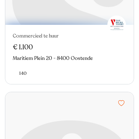
Commercieel te huur
Nieuw
€ 1.100
Maritiem Plein 20 - 8400 Oostende
140