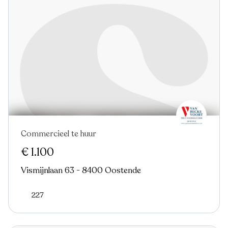
Commercieel te huur
Nieuw
€ 1.100
Vismijnlaan 63 - 8400 Oostende
227