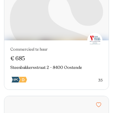
Commercieel te huur
Nieuw
€ 685
Steenbakkersstraat 2 - 8400 Oostende
35