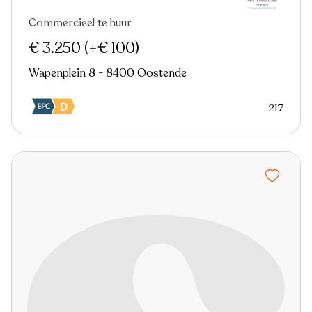
Commercieel te huur
Nieuw
€ 3.250
(+€ 100)
Wapenplein 8 - 8400 Oostende
217