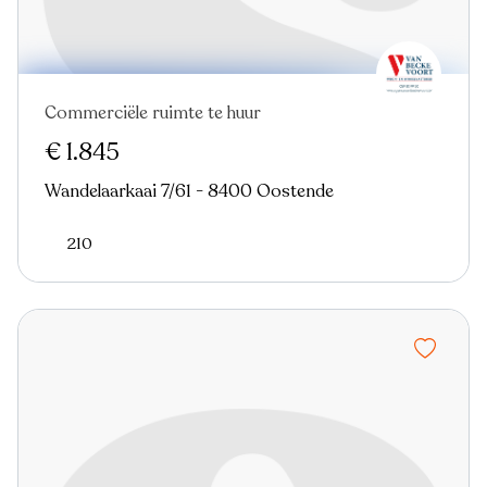
Commerciële ruimte te huur
Nieuw
€ 1.845
Wandelaarkaai 7/61 - 8400 Oostende
210