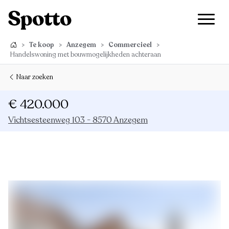
>
Te koop
>
Anzegem
>
Commercieel
>
Handelswoning met bouwmogelijkheden achteraan
Naar zoeken
€ 420.000
Vichtsesteenweg 103 - 8570 Anzegem