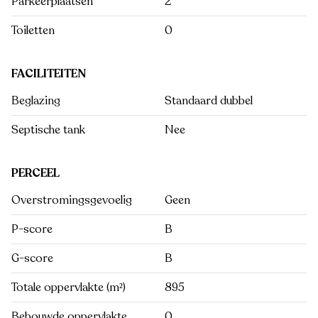
Parkeerplaatsen
2
Toiletten
0
FACILITEITEN
Beglazing
Standaard dubbel
Septische tank
Nee
PERCEEL
Overstromingsgevoelig
Geen
P-score
B
G-score
B
Totale oppervlakte (m²)
895
Bebouwde oppervlakte
0