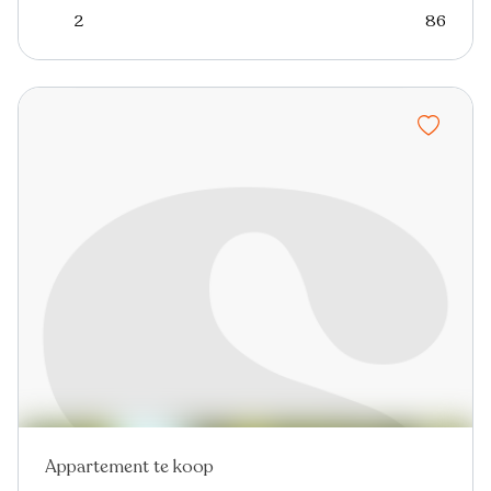
2
86
Appartement te koop
Nieuw