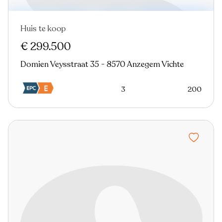
Huis te koop
Nieuw
€ 299.500
Domien Veysstraat 35 - 8570 Anzegem Vichte
3
200