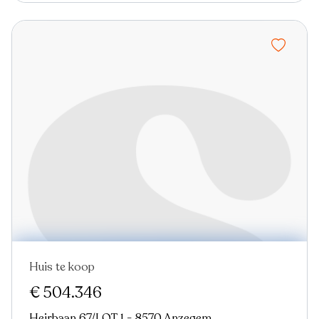
Huis te koop
Nieuw
€ 504.346
Heirbaan 67/LOT 1 - 8570 Anzegem