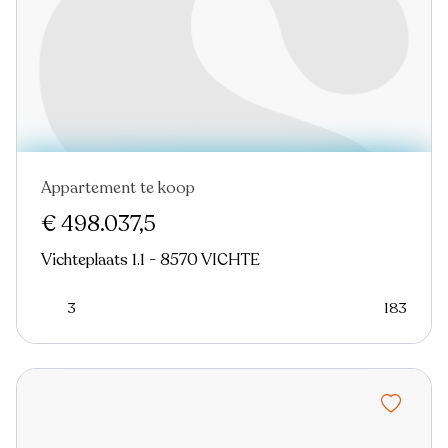
Appartement te koop
Nieuw
€ 498.037,5
Vichteplaats 1.1 - 8570 VICHTE
3
183