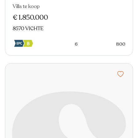
Villa te koop
Nieuw
€ 1.850.000
8570 VICHTE
6
800