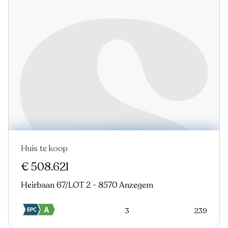
Huis te koop
Nieuw
€ 508.621
Heirbaan 67/LOT 2 - 8570 Anzegem
3
239