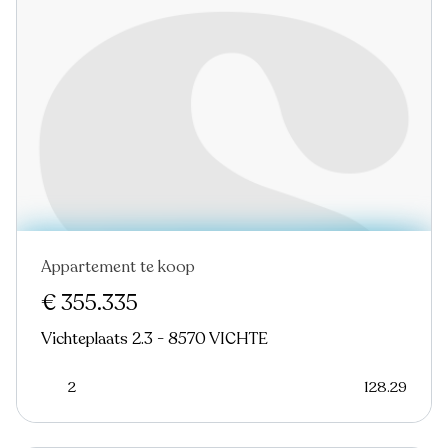
Appartement te koop
Nieuw
€ 355.335
Vichteplaats 2.3 - 8570 VICHTE
2
128.29