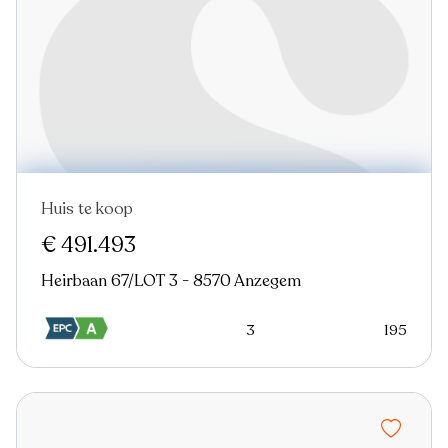
Huis te koop
Nieuw
€ 491.493
Heirbaan 67/LOT 3 - 8570 Anzegem
3
195