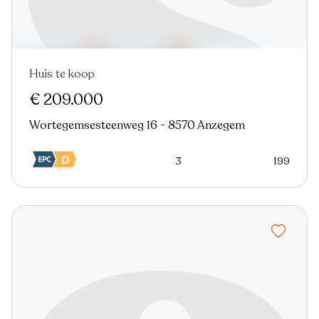
Huis te koop
Nieuw
€ 209.000
Wortegemsesteenweg 16 - 8570 Anzegem
3
199