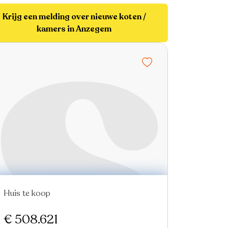
Krijg een melding over nieuwe koten /
kamers in Anzegem
Huis te koop
Nieuw
€ 508.621