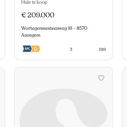
Huis te koop
Nieuw
€ 209.000
Wortegemsesteenweg 16 - 8570
Anzegem
3
199