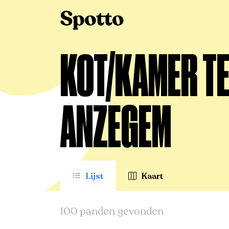
>
Te koop
>
Anzegem
>
Kot/Kamer
KOT/KAMER TE
ANZEGEM
Lijst
Kaart
100 panden gevonden