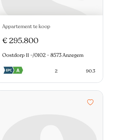
Appartement te koop
€ 295.800
Oostdorp 11 -/0102 - 8573 Anzegem
2
90.3