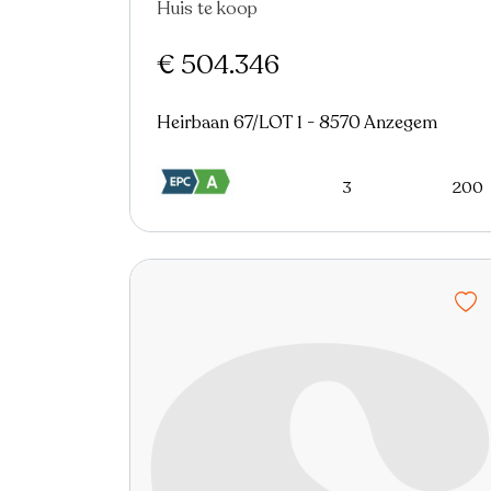
Huis te koop
Nieuw
€ 504.346
Heirbaan 67/LOT 1 - 8570 Anzegem
3
200