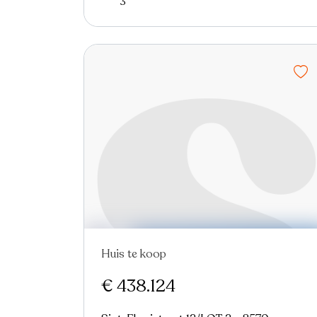
3
Huis te koop
€ 438.124