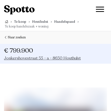
>
Te koop
>
Houthulst
>
Handelspand
>
Te koop handelszaak + woning
Naar zoeken
€ 799.900
Jonkershovestraat 55 - a - 8650 Houthulst