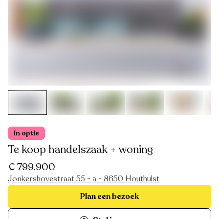
In optie
Te koop handelszaak + woning
€ 799.900
Jonkershovestraat 55 - a - 8650 Houthulst
Plan een bezoek