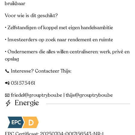
bruikbaar
Voor wie is dit geschikt?
• Zelfstandigen of koppel met eigen handelsambitie
• Investeerders op zoek naar rendement en ruimte
• Ondernemers die alles willen centraliseren: werk, privé en
opslag
📞 Interesse? Contacteer Thijs:
📲 051 57 54 61
📧 friedel@grouptrybou.be | thijs@grouptrybou.be
Energie
EPC Certificaat: 20250704-0017156543-NR-1