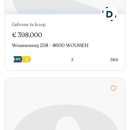
Gebouw te koop
Nieuw
€ 398.000
Woumenweg 258 - 8600 WOUMEN
3
389