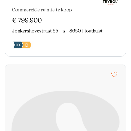
Commerciële ruimte te koop
In optie
€ 799.900
Jonkershovestraat 55 - a - 8650 Houthulst