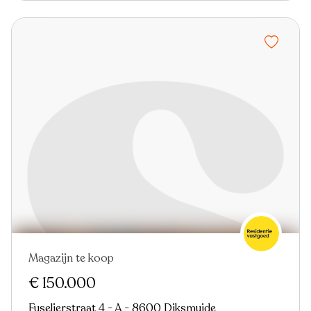
Magazijn te koop
In optie
€ 150.000
Fuselierstraat 4 - A - 8600 Diksmuide