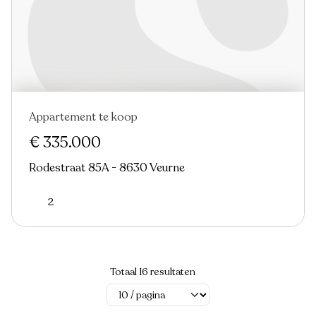
Appartement te koop
Verkocht
Nieuw
€ 335.000
Rodestraat 85A - 8630 Veurne
2
Totaal 16 resultaten