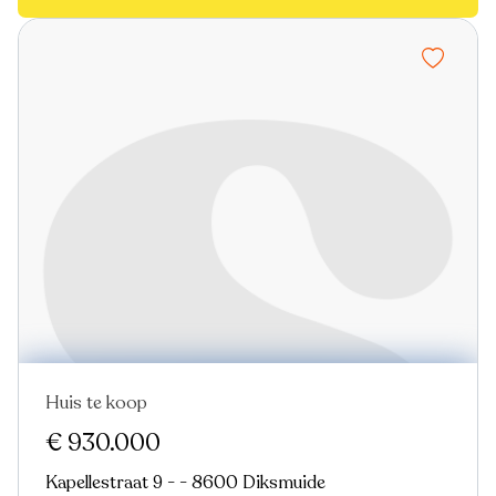
Huis te koop
Nieuw
€ 930.000
Kapellestraat 9 - - 8600 Diksmuide