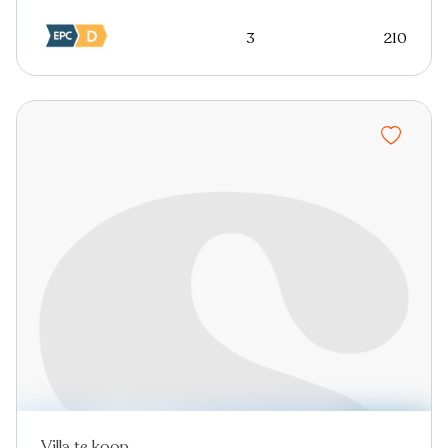
3
210
Villa te koop