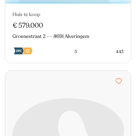
Huis te koop
In optie
€ 579.000
Groenestraat 2 - - 8691 Alveringem
5
443