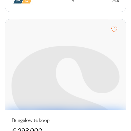
5
294
Bungalow te koop