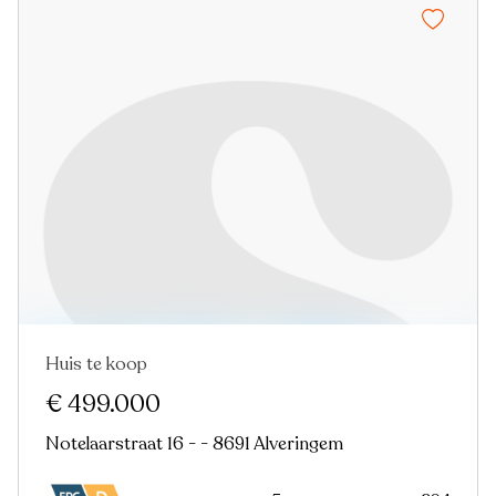
Huis te koop
In optie
€ 499.000
Notelaarstraat 16 - - 8691 Alveringem