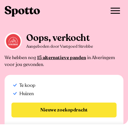
>
Te koop
>
Alveringem
>
Huis
Oops, verkocht
Aangeboden door Vastgoed Strobbe
We hebben nog
15 alternatieve panden
in Alveringem
voor jou gevonden.
Te koop
Huizen
Nieuwe zoekopdracht