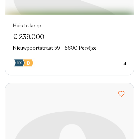
Huis te koop
Nieuw
€ 239.000
Nieuwpoortstraat 59 - 8600 Pervijze
4