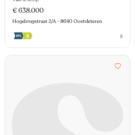
Nieuw
€ 638.000
Hogebrugstraat 2/A - 8640 Oostvleteren
5