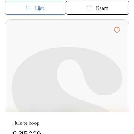
Lijst
Kaart
Huis te koop
Nieuw