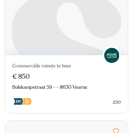
Commerciële ruimte te huur
In optie
€ 850
Bulskampstraat 59 - - 8630 Veurne
250