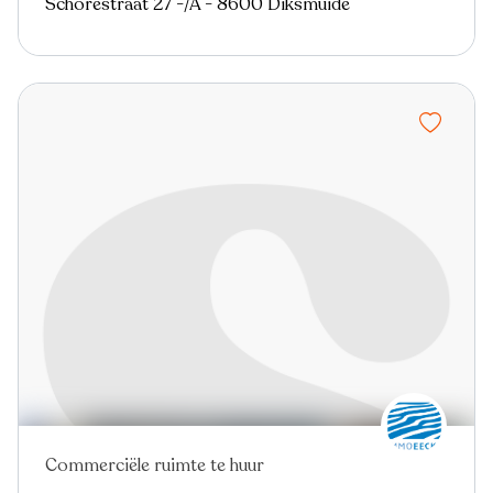
Schorestraat 27 -/A - 8600 Diksmuide
Commerciële ruimte te huur