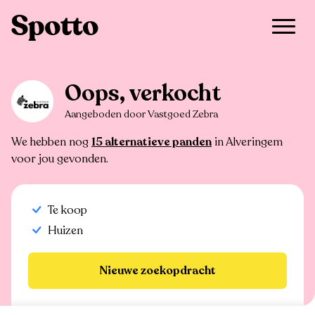
>
Te koop
>
Alveringem
>
Huis
Oops, verkocht
Aangeboden door Vastgoed Zebra
We hebben nog
15 alternatieve panden
in Alveringem
voor jou gevonden.
Te koop
Huizen
Nieuwe zoekopdracht