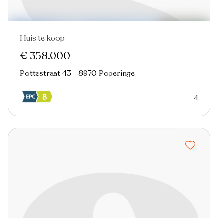
Huis te koop
Nieuw
€ 358.000
Pottestraat 43 - 8970 Poperinge
4