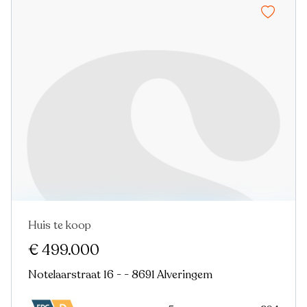
Huis te koop
In optie
€ 499.000
Notelaarstraat 16 - - 8691 Alveringem