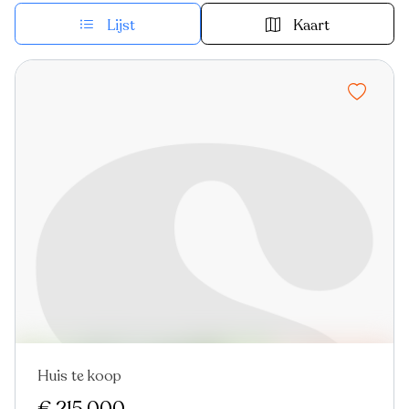
Lijst
Kaart
Huis te koop
Nieuw