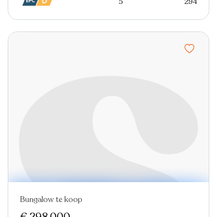
5
294
Bungalow te koop