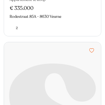
Verkocht
Nieuw
€ 335.000
Rodestraat 85A - 8630 Veurne
2