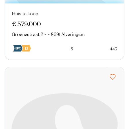
Huis te koop
In optie
€ 579.000
Groenestraat 2 - - 8691 Alveringem
5
443