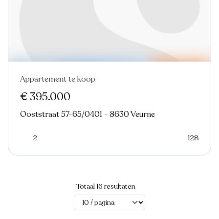
Appartement te koop
Nieuw
€ 395.000
Ooststraat 57-65/0401 - 8630 Veurne
2
128
Totaal 16 resultaten