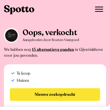
>
Te koop
>
Gijverinkhove
>
Huis
Oops, verkocht
Aangeboden door Boeten Vastgoed
We hebben nog
15 alternatieve panden
in Gijverinkhove
voor jou gevonden.
Te koop
Huizen
Nieuwe zoekopdracht