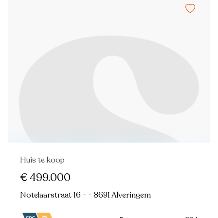
Huis te koop
In optie
€ 499.000
Notelaarstraat 16 - - 8691 Alveringem