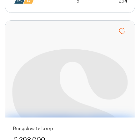
5
294
Bungalow te koop