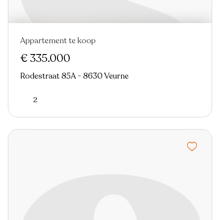
Appartement te koop
Verkocht
Nieuw
€ 335.000
Rodestraat 85A - 8630 Veurne
2