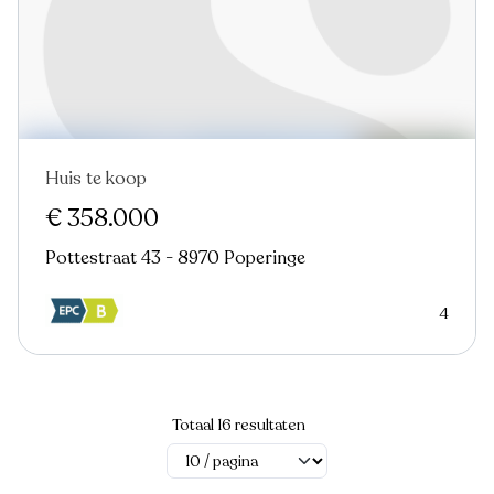
Huis te koop
Nieuw
€ 358.000
Pottestraat 43 - 8970 Poperinge
4
Totaal 16 resultaten