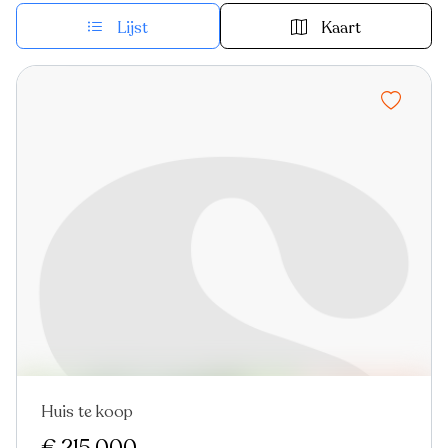
Lijst
Kaart
Huis te koop
Nieuw