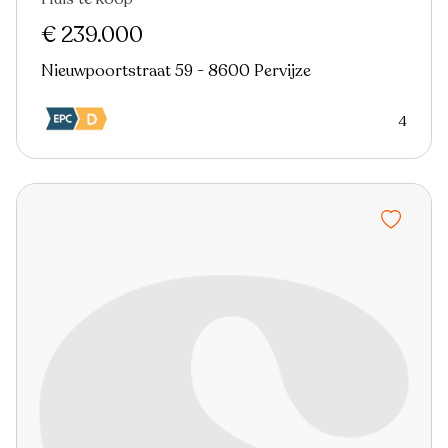
Nieuw
€ 239.000
Nieuwpoortstraat 59 - 8600 Pervijze
4