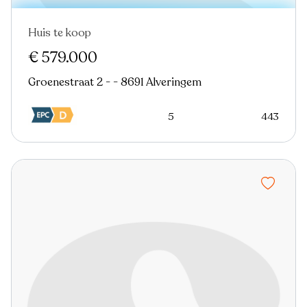
Huis te koop
In optie
€ 579.000
Groenestraat 2 - - 8691 Alveringem
5
443