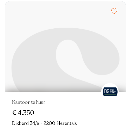
Kantoor te huur
Nieuw
€ 4.350
Dikberd 34/a - 2200 Herentals