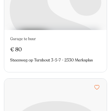
Garage te huur
In optie
Nieuw
€ 80
Steenweg op Turnhout 3-5-7 - 2330 Merksplas