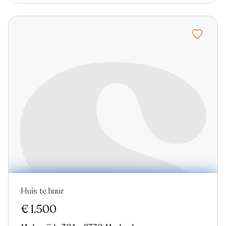
Huis te huur
In optie
Nieuw
€ 1.500