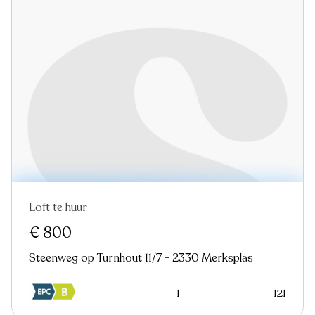
Loft te huur
Nieuw
€ 800
Steenweg op Turnhout 11/7 - 2330 Merksplas
1
121