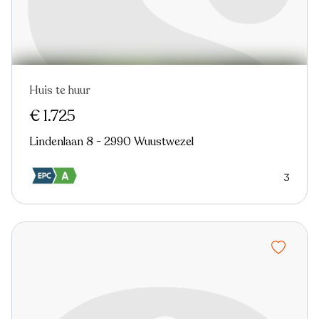
Huis te huur
In optie
€ 1.725
Lindenlaan 8 - 2990 Wuustwezel
3