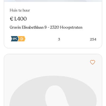
Huis te huur
Nieuw
€ 1.400
Gravin Elisabethlaan 9 - 2320 Hoogstraten
3
254