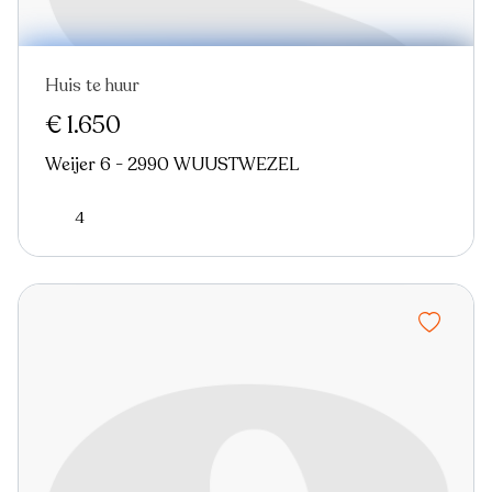
Huis te huur
Nieuw
€ 1.650
Weijer 6 - 2990 WUUSTWEZEL
4