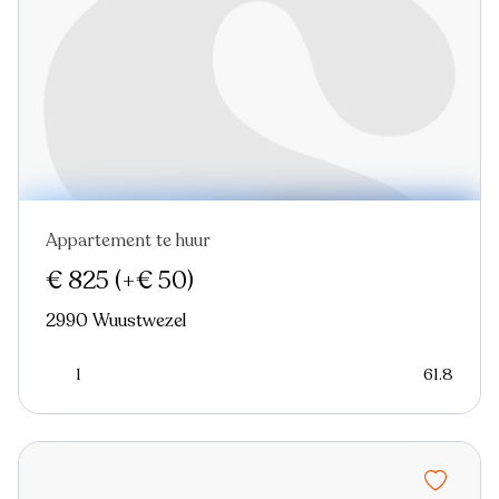
Appartement te huur
Nieuw
€ 825
(+€ 50)
2990 Wuustwezel
1
61.8