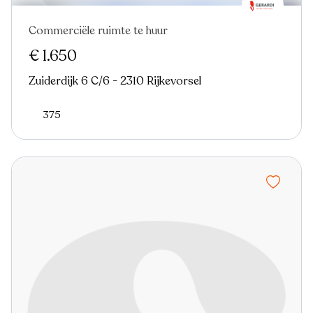
Commerciële ruimte te huur
Nieuw
€ 1.650
Zuiderdijk 6 C/6 - 2310 Rijkevorsel
375