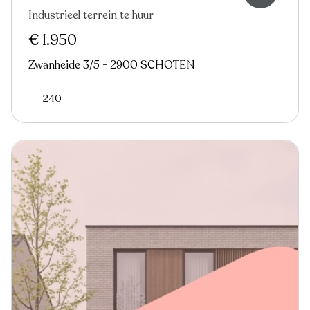
Industrieel terrein te huur
Virtual tour
€ 1.950
Zwanheide 3/5 - 2900 SCHOTEN
240