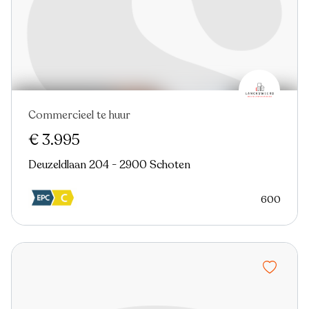
Commercieel te huur
Nieuw
€ 3.995
Deuzeldlaan 204 - 2900 Schoten
600