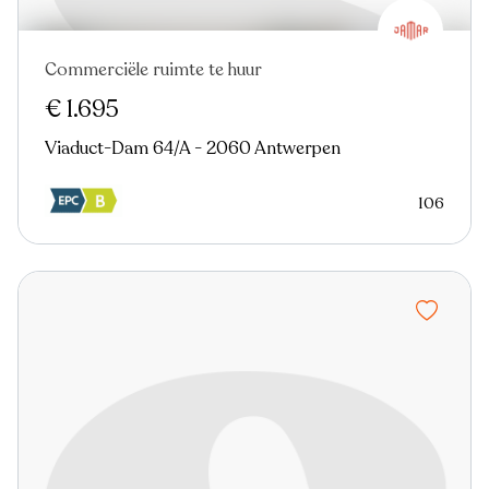
Commerciële ruimte te huur
Nieuw
€ 1.695
Viaduct-Dam 64/A - 2060 Antwerpen
106