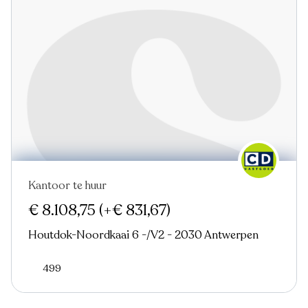
Kantoor te huur
Nieuw
€ 8.108,75
(+€ 831,67)
Houtdok-Noordkaai 6 -/V2 - 2030 Antwerpen
499