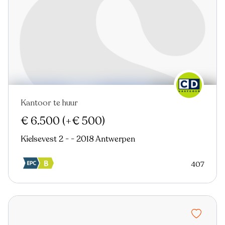
Kantoor te huur
Nieuw
€ 6.500
(+€ 500)
Kielsevest 2 - - 2018 Antwerpen
407