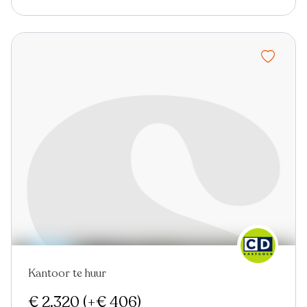
Kantoor te huur
Nieuw
€ 2.320
(+€ 406)