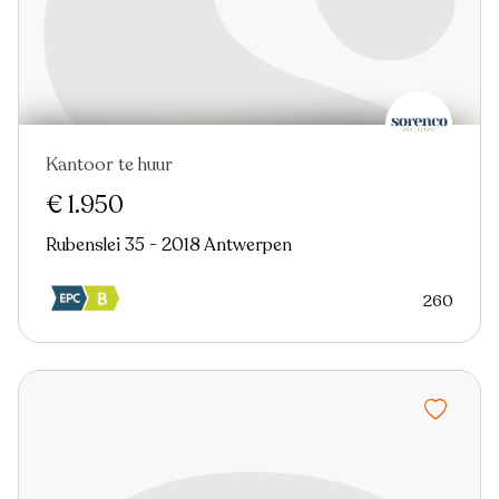
Kantoor te huur
Nieuw
€ 1.950
Rubenslei 35 - 2018 Antwerpen
260