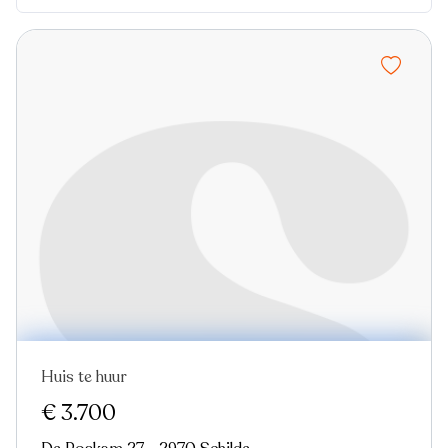
Huis te huur
Nieuw
€ 3.700