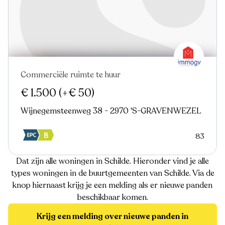
Commerciële ruimte te huur
Virtual tour
€ 1.500
(+€ 50)
Wijnegemsteenweg 38 - 2970 'S-GRAVENWEZEL
83
Dat zijn alle woningen in Schilde. Hieronder vind je alle
types woningen in de buurtgemeenten van Schilde. Via de
knop hiernaast krijg je een melding als er nieuwe panden
beschikbaar komen.
Krijg een melding over nieuwe panden in