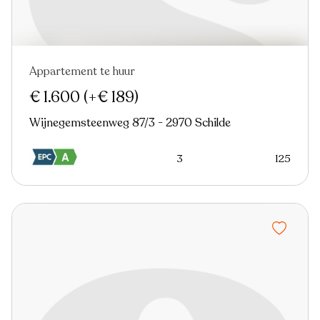
Appartement te huur
In optie
€ 1.600
(+€ 189)
Wijnegemsteenweg 87/3 - 2970 Schilde
3
125