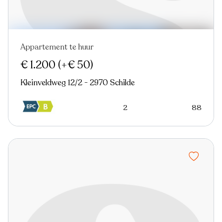
Appartement te huur
Virtual tour
€ 1.200
(+€ 50)
Kleinveldweg 12/2 - 2970 Schilde
2
88