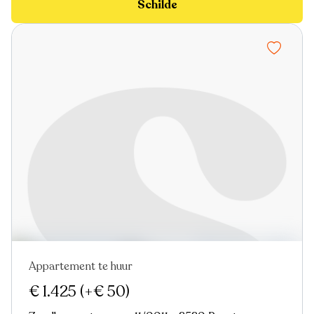
Schilde
Appartement te huur
Nieuw
€ 1.425
(+€ 50)