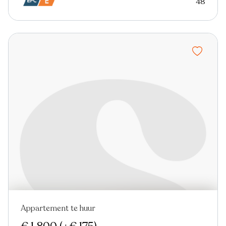
48
Appartement te huur
Verhuurd