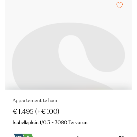
Appartement te huur
Verhuurd
Nieuw
Virtual tour
€ 1.495
(+€ 100)
Isabellaplein 1/0.3 - 3080 Tervuren