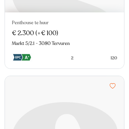
Penthouse te huur
Verhuurd
Nieuw
Virtual tour
€ 2.300
(+€ 100)
Markt 5/2.1 - 3080 Tervuren
2
120