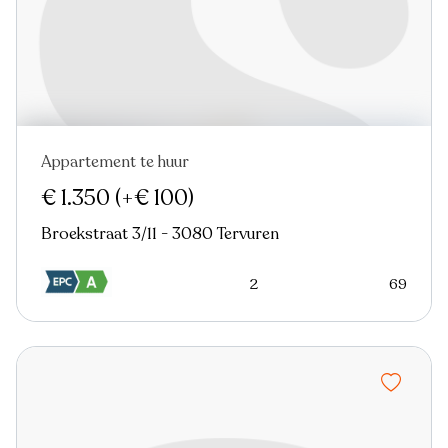
Appartement te huur
Nieuw
€ 1.350
(+€ 100)
Broekstraat 3/11 - 3080 Tervuren
2
69