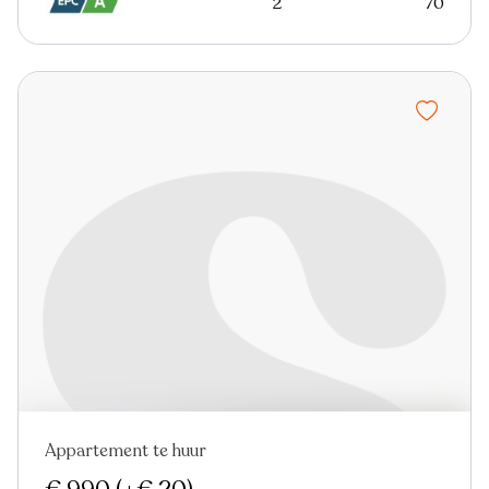
2
70
Appartement te huur
Nieuw