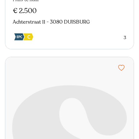
Nieuw
€ 2.500
Achterstraat 11 - 3080 DUISBURG
3