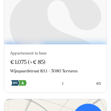
Appartement te huur
Verhuurd
€ 1.075
(+€ 85)
Wijngaardstraat 8/1.1 - 3080 Tervuren
1
65