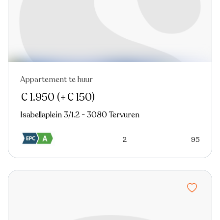
Appartement te huur
Virtual tour
€ 1.950
(+€ 150)
Isabellaplein 3/1.2 - 3080 Tervuren
2
95