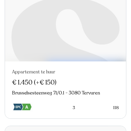
Appartement te huur
Nieuw
€ 1.450
(+€ 150)
Brusselsesteenweg 71/0.1 - 3080 Tervuren
3
118