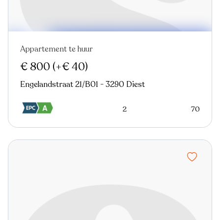
Appartement te huur
Nieuw
€ 800
(+€ 40)
Engelandstraat 21/B01 - 3290 Diest
2
70