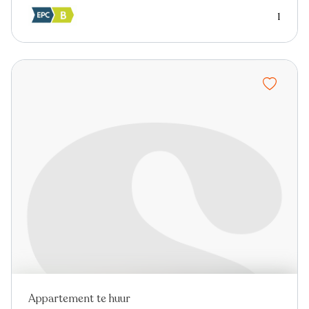
1
Appartement te huur
Nieuw
Virtual tour