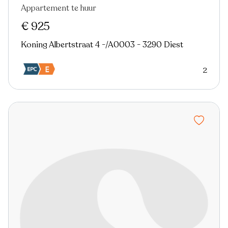
Appartement te huur
Nieuw
€ 925
Koning Albertstraat 4 -/A0003 - 3290 Diest
2