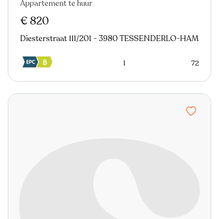
Appartement te huur
Virtual tour
€ 820
Diesterstraat 111/201 - 3980 TESSENDERLO-HAM
1
72