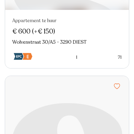
Appartement te huur
Nieuw
€ 600
(+€ 150)
Wolvenstraat 30/A5 - 3290 DIEST
1
71