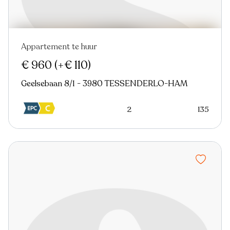
Appartement te huur
Virtual tour
€ 960
(+€ 110)
Geelsebaan 8/1 - 3980 TESSENDERLO-HAM
2
135