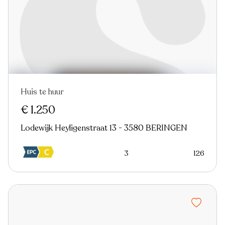
Huis te huur
Nieuw
€ 1.250
Lodewijk Heyligenstraat 13 - 3580 BERINGEN
3
126