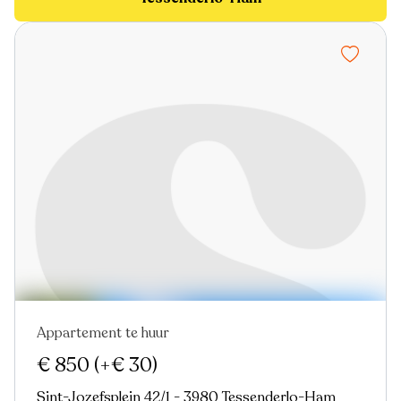
Appartement te huur
Nieuw
€ 850
(+€ 30)
Sint-Jozefsplein 42/1 - 3980 Tessenderlo-Ham