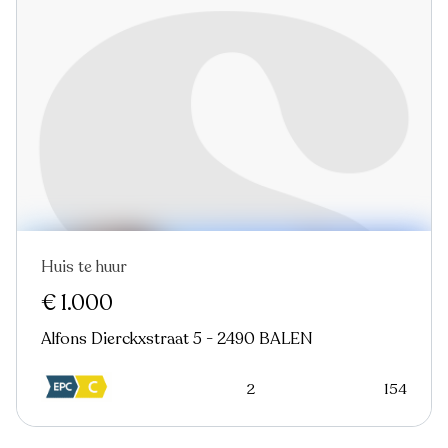
Huis te huur
Nieuw
€ 1.000
Alfons Dierckxstraat 5 - 2490 BALEN
2
154