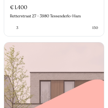
Nieuw
€ 1.400
Retterstraat 27 - 3980 Tessenderlo-Ham
3
150