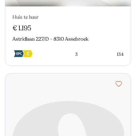
Huis te huur
€ 1.195
Astridlaan 227/D - 8310 Assebroek
3
134