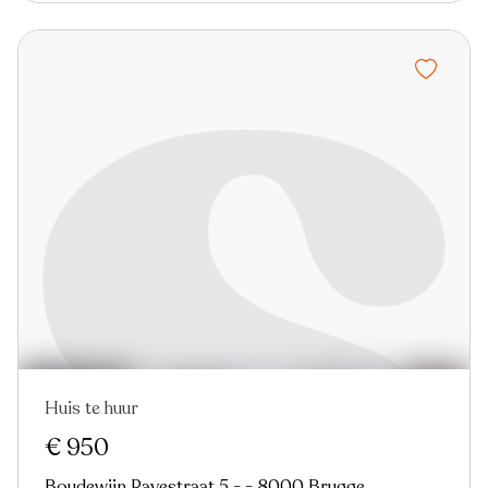
Huis te huur
Nieuw
€ 950
Boudewijn Ravestraat 5 - - 8000 Brugge