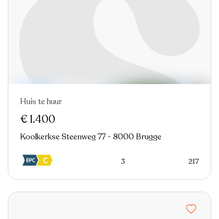
Huis te huur
Nieuw
€ 1.400
Koolkerkse Steenweg 77 - 8000 Brugge
3
217