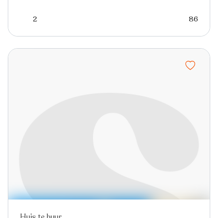
2
86
Huis te huur