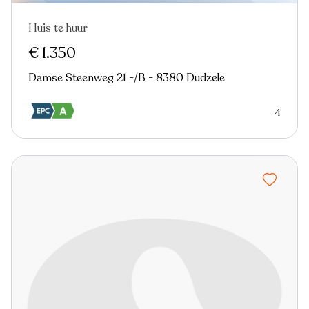
Huis te huur
Nieuw
€ 1.350
Damse Steenweg 21 -/B - 8380 Dudzele
4