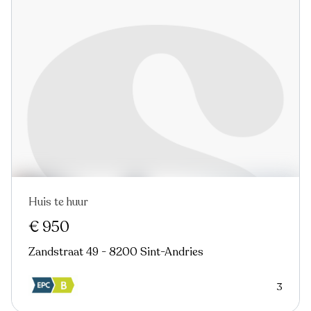
Huis te huur
In optie
Nieuw
€ 950
Zandstraat 49 - 8200 Sint-Andries
3