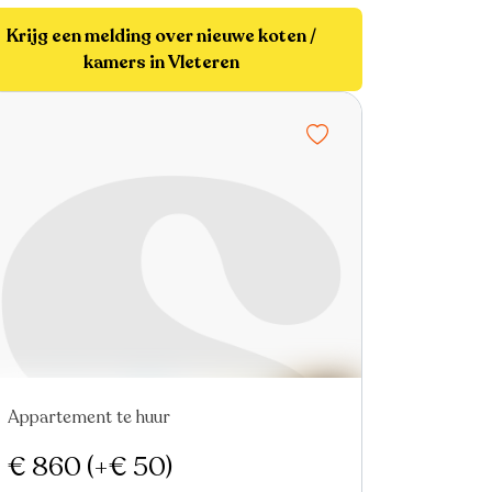
Krijg een melding over nieuwe koten /
kamers in Vleteren
Appartement te huur
Nieuw
€ 860
(+€ 50)