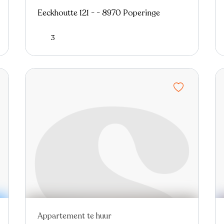
Eeckhoutte 121 - - 8970 Poperinge
3
Appartement te huur
Nieuw
Virtual tour