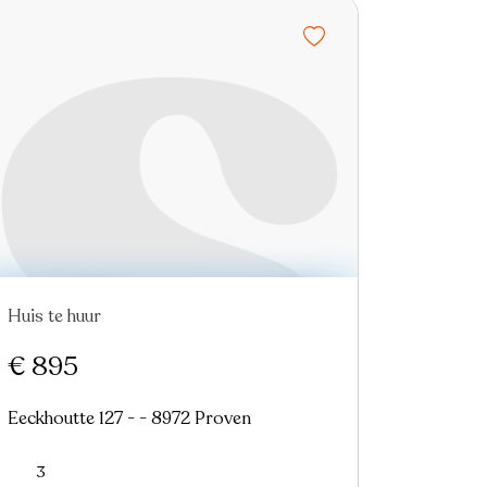
Huis te huur
Nieuw
€ 895
Eeckhoutte 127 - - 8972 Proven
3