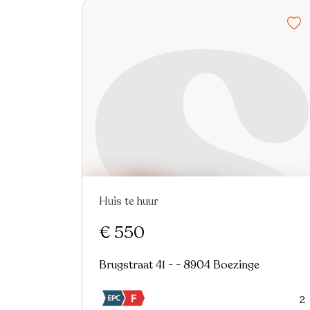
Huis te huur
Nieuw
€ 550
Brugstraat 41 - - 8904 Boezinge
2