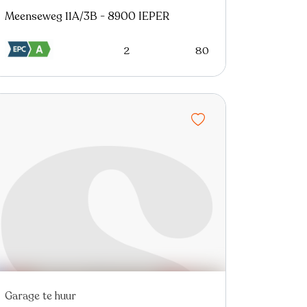
Meenseweg 11A/3B - 8900 IEPER
2
80
Garage te huur
Nieuw