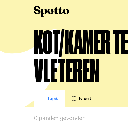
>
Te huur
>
Vleteren
>
Kot/Kamer
KOT/KAMER TE
VLETEREN
Lijst
Kaart
0 panden gevonden