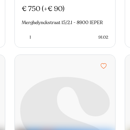
€ 750
(+€ 90)
Merghelynckstraat 15/2.1 - 8900 IEPER
1
91.02