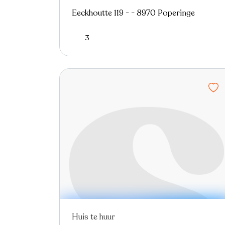
Eeckhoutte 119 - - 8970 Poperinge
3
Huis te huur
Nieuw