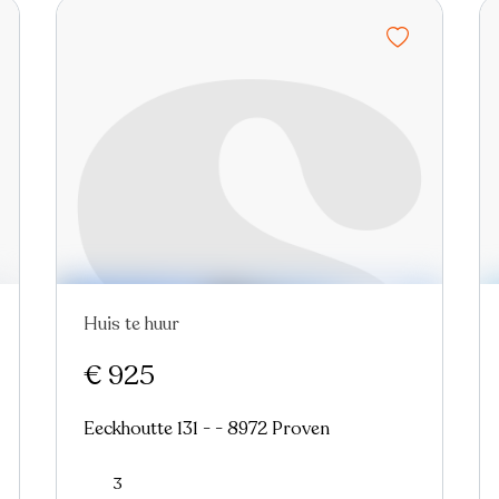
Huis te huur
Nieuw
€ 925
Eeckhoutte 131 - - 8972 Proven
3