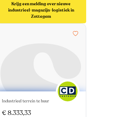
Krijg een melding over nieuwe
industrieel-magazijn-logistiek in
Zottegem
Industrieel terrein te huur
€ 8.333,33