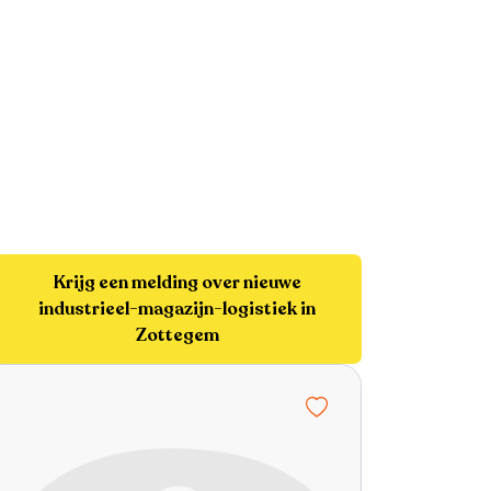
Krijg een melding over nieuwe
industrieel-magazijn-logistiek in
Zottegem