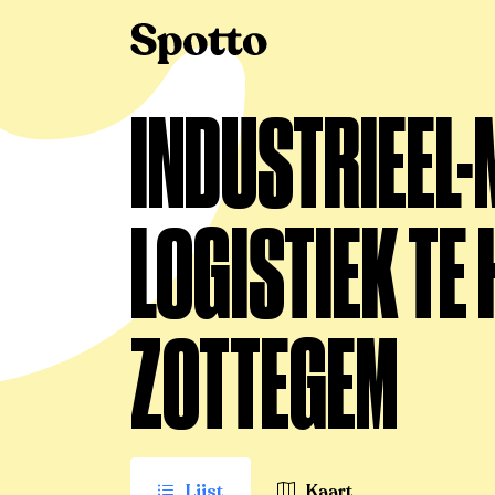
>
Te huur
>
Zottegem
>
Industrieel-magazijn-l
INDUSTRIEEL-
LOGISTIEK TE 
ZOTTEGEM
Lijst
Kaart