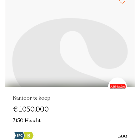
Kantoor te koop
Nieuw
€ 1.050.000
3150 Haacht
300