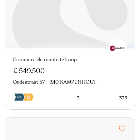
Commerciële ruimte te koop
Nieuw
€ 549.500
Oudestraat 57 - 1910 KAMPENHOUT
3
335