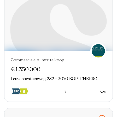
Commerciële ruimte te koop
Nieuw
€ 1.350.000
Leuvensesteenweg 282 - 3070 KORTENBERG
7
629