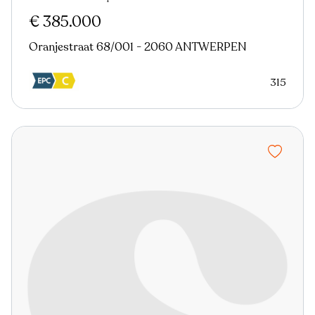
Nieuw
€ 385.000
Oranjestraat 68/001 - 2060 ANTWERPEN
315