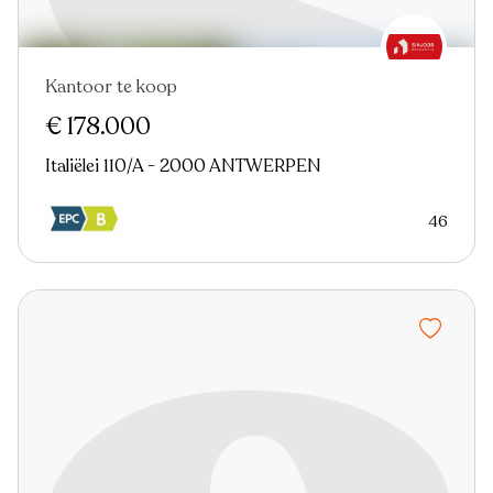
Kantoor te koop
Nieuw
€ 178.000
Italiëlei 110/A - 2000 ANTWERPEN
46