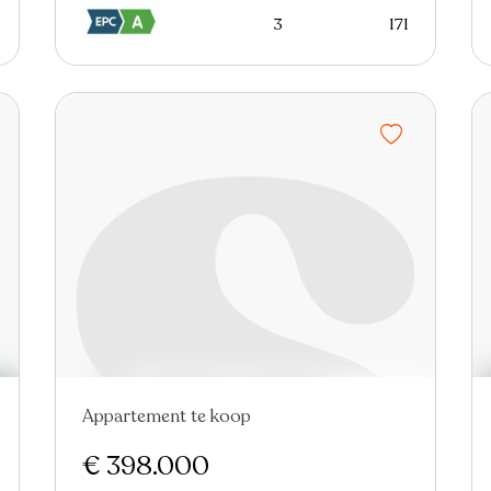
3
171
Appartement te koop
Nieuw
€ 398.000