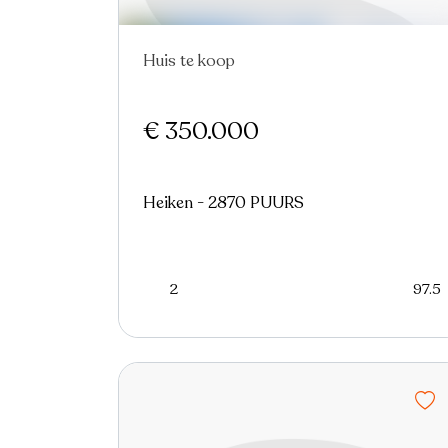
Huis te koop
Nieuw
€ 350.000
Heiken - 2870 PUURS
2
97.5