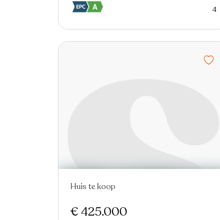
4
Huis te koop
Nieuw
€ 425.000