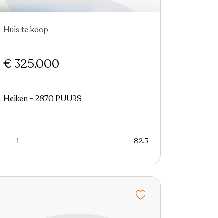
Huis te koop
Nieuw
€ 325.000
Heiken - 2870 PUURS
1
82.5