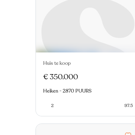
Huis te koop
Nieuw
€ 350.000
Heiken - 2870 PUURS
2
97.5