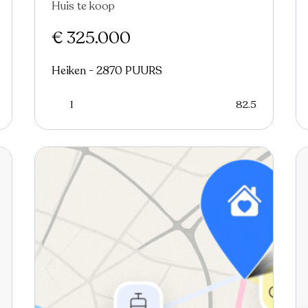
Huis te koop
Nieuw
€ 325.000
Heiken - 2870 PUURS
1
82.5