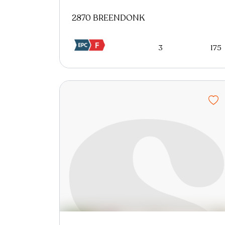
2870 BREENDONK
3
175