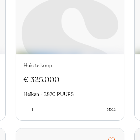
Huis te koop
Nieuw
€ 325.000
Heiken - 2870 PUURS
1
82.5