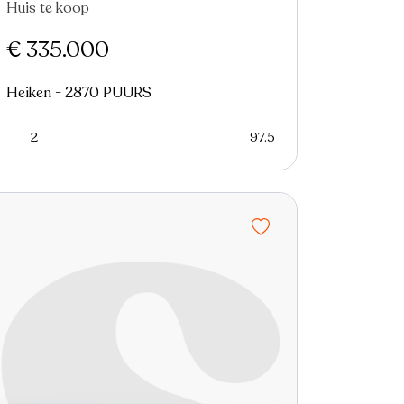
Huis te koop
Nieuw
€ 335.000
Heiken - 2870 PUURS
2
97.5