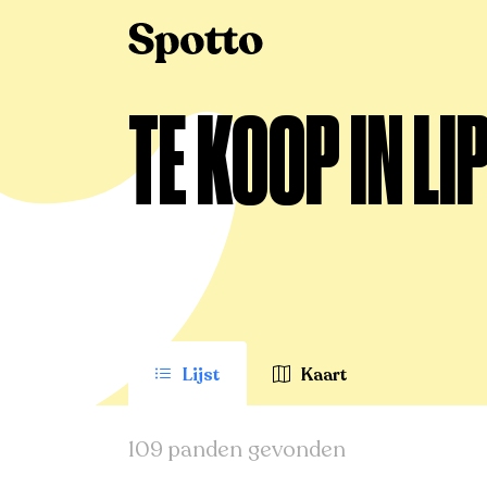
>
Te koop
>
Lippelo
TE KOOP IN LI
Lijst
Kaart
109 panden gevonden