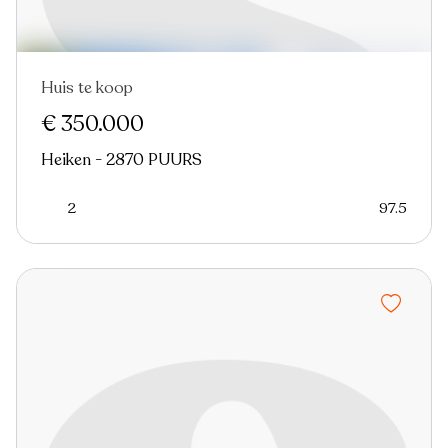
Huis te koop
Nieuw
€ 350.000
Heiken - 2870 PUURS
2
97.5