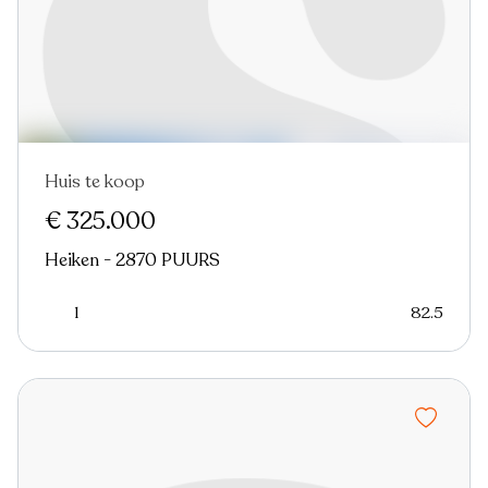
Huis te koop
Nieuw
€ 325.000
Heiken - 2870 PUURS
1
82.5