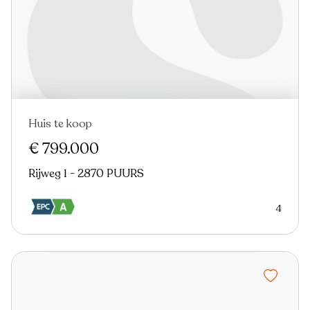
Huis te koop
Nieuw
Virtual tour
€ 799.000
Rijweg 1 - 2870 PUURS
4