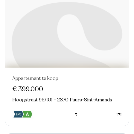
Appartement te koop
Nieuw
€ 399.000
Hoogstraat 96/101 - 2870 Puurs-Sint-Amands
3
171