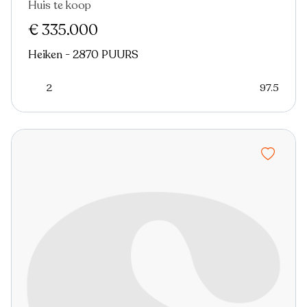
Huis te koop
Nieuw
€ 335.000
Heiken - 2870 PUURS
2
97.5