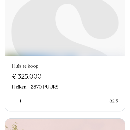
Huis te koop
Nieuw
€ 325.000
Heiken - 2870 PUURS
1
82.5