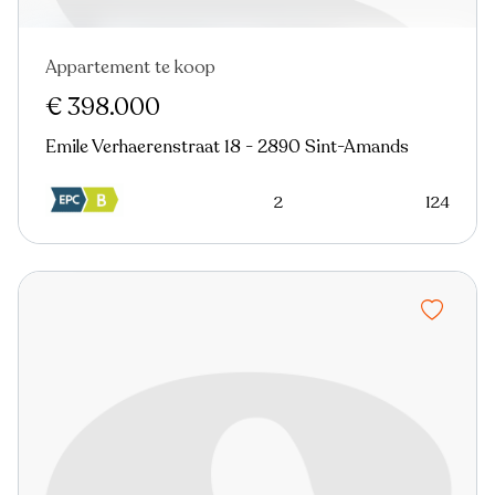
Appartement te koop
Nieuw
€ 398.000
Emile Verhaerenstraat 18 - 2890 Sint-Amands
2
124