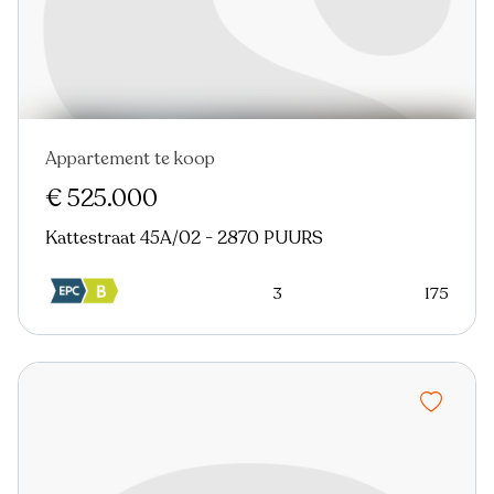
Appartement te koop
Nieuw
€ 525.000
Kattestraat 45A/02 - 2870 PUURS
3
175