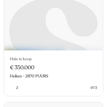
Huis te koop
Nieuw
€ 350.000
Heiken - 2870 PUURS
2
97.5