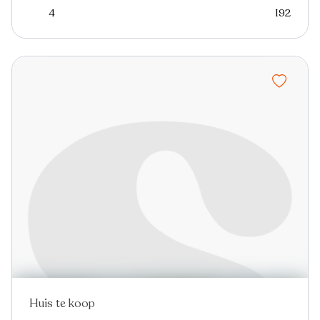
4
192
Huis te koop
Nieuw