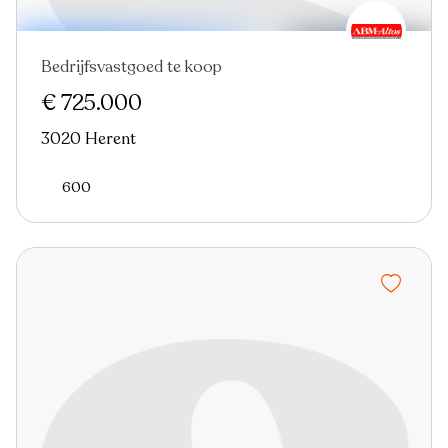
Bedrijfsvastgoed te koop
Nieuw
€ 725.000
3020 Herent
600