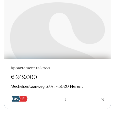
Appartement te koop
Nieuw
€ 249.000
Mechelsesteenweg 377/1 - 3020 Herent
1
71