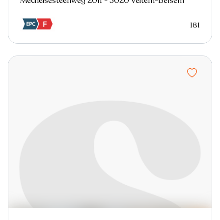
Mechelsesteenweg 2011 - 3020 Veltem-Beisem
181