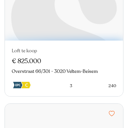
Loft te koop
Virtual tour
€ 825.000
Overstraat 66/301 - 3020 Veltem-Beisem
3
240