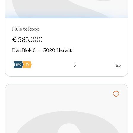
Huis te koop
Nieuw
€ 585.000
Den Blok 6 - - 3020 Herent
3
193