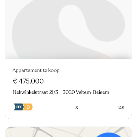
Appartement te koop
Virtual tour
€ 475.000
Nekwinkelstraat 21/3 - 3020 Veltem-Beisem
3
149