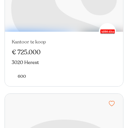
Kantoor te koop
Nieuw
€ 725.000
3020 Herent
600