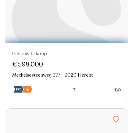
Gebouw te koop
Nieuw
€ 598.000
Mechelsesteenweg 377 - 3020 Herent
3
180