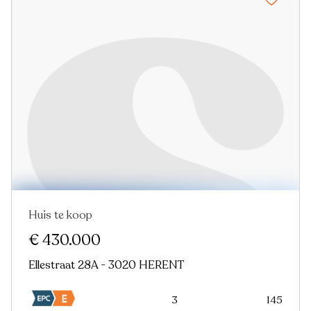
Huis te koop
Nieuw
€ 430.000
Ellestraat 28A - 3020 HERENT
3
145