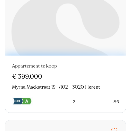
Appartement te koop
Nieuw
€ 399.000
Myrna Mackstraat 19 -/102 - 3020 Herent
2
86