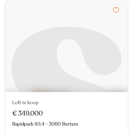
Loft te koop
Virtual tour
€ 349.000
Rapidpark 9/1.4 - 3060 Bertem