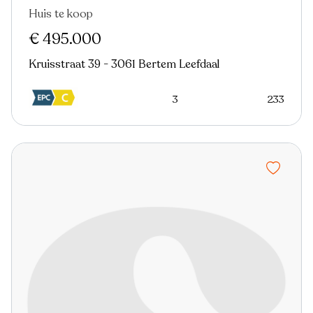
Huis te koop
In optie
€ 495.000
Kruisstraat 39 - 3061 Bertem Leefdaal
3
233