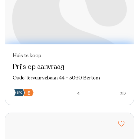
Huis te koop
In optie
Virtual tour
Prijs op aanvraag
Oude Tervuursebaan 44 - 3060 Bertem
4
217