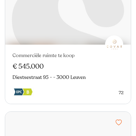
Commerciële ruimte te koop
Nieuw
€ 545.000
Diestsestraat 95 - - 3000 Leuven
72