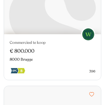
Commercieel te koop
Nieuw
€ 800.000
8000 Brugge
396