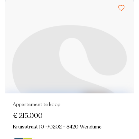
Appartement te koop
Verkocht
Nieuw
€ 215.000
Kruisstraat 10 -/0202 - 8420 Wenduine