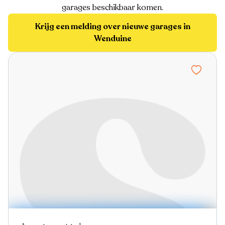
garages beschikbaar komen.
Krijg een melding over nieuwe garages in
Wenduine