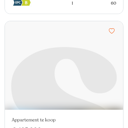
1
60
Appartement te koop
Nieuw