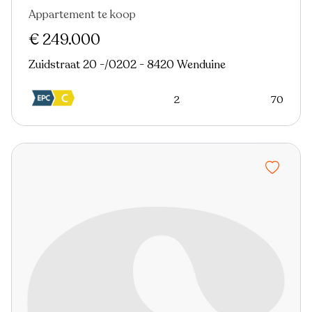
Appartement te koop
Verkocht
€ 249.000
Zuidstraat 20 -/0202 - 8420 Wenduine
2
70