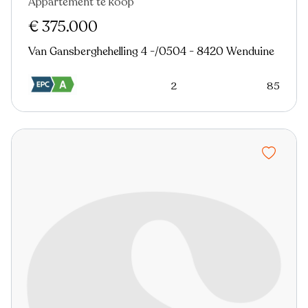
Appartement te koop
Nieuw
€ 375.000
Van Gansberghehelling 4 -/0504 - 8420 Wenduine
2
85