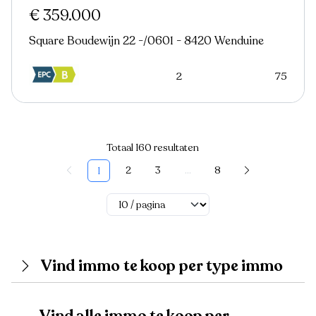
€ 359.000
Square Boudewijn 22 -/0601 - 8420 Wenduine
2
75
Totaal 160 resultaten
2
3
...
8
1
Vind immo te koop per type immo