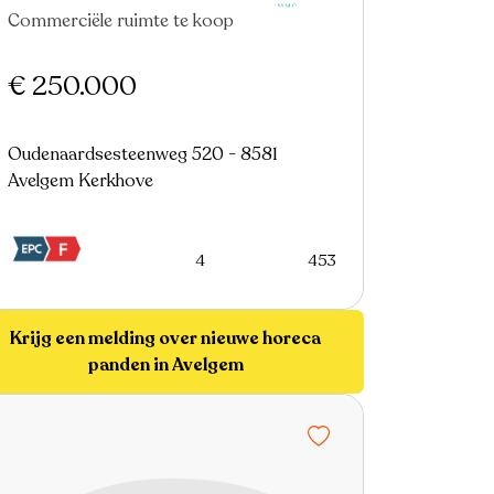
Commerciële ruimte te koop
€ 250.000
Oudenaardsesteenweg 520 - 8581
Avelgem Kerkhove
4
453
Krijg een melding over nieuwe horeca
panden in Avelgem