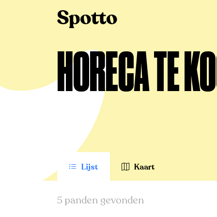
>
Te koop
>
Avelgem
>
Horeca
HORECA TE KO
Lijst
Kaart
5 panden gevonden