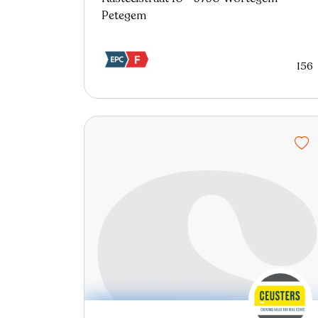
Petegem
156