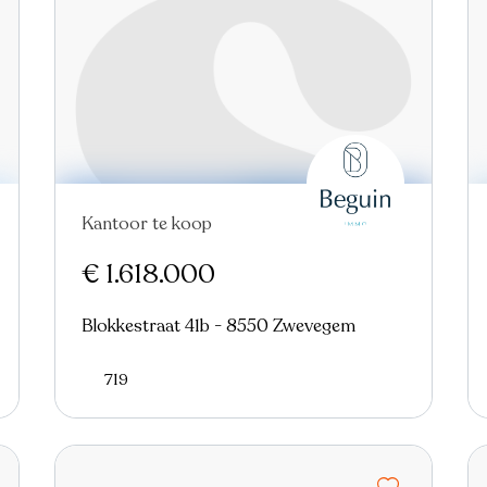
Kantoor te koop
Nieuw
€ 1.618.000
Blokkestraat 41b - 8550 Zwevegem
719