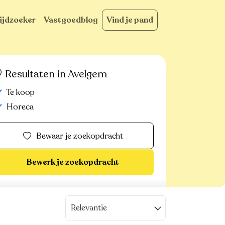
ijdzoeker
Vastgoedblog
Vind je pand
Resultaten in Avelgem
Te koop
Horeca
Bewaar je zoekopdracht
Bewerk je zoekopdracht
Relevantie