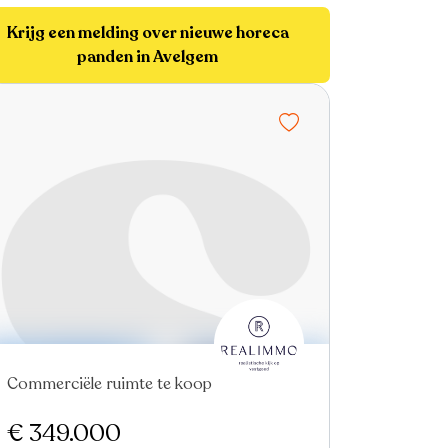
Krijg een melding over nieuwe horeca
panden in Avelgem
Commerciële ruimte te koop
€ 349.000