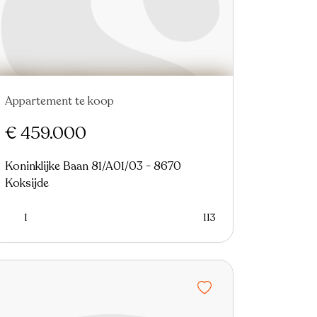
Appartement te koop
Nieuw
€ 459.000
Koninklijke Baan 81/A01/03 - 8670
Koksijde
1
113