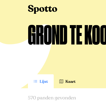
>
Te koop
>
Koksijde
>
Grond
GROND TE KOO
Lijst
Kaart
570 panden gevonden