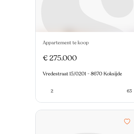
Appartement te koop
Nieuw
€ 275.000
Vredestraat 15/0201 - 8670 Koksijde
2
63