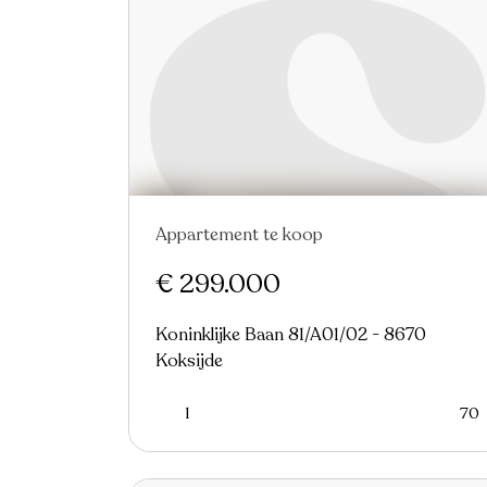
Appartement te koop
Nieuw
€ 299.000
Koninklijke Baan 81/A01/02 - 8670
Koksijde
1
70