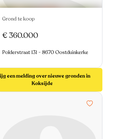
Grond te koop
€ 360.000
Polderstraat 131 - 8670 Oostduinkerke
ijg een melding over nieuwe gronden in
Koksijde