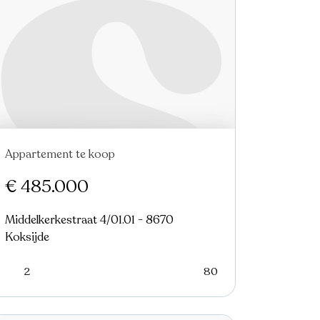
Appartement te koop
Nieuw
€ 485.000
Middelkerkestraat 4/01.01 - 8670
Koksijde
2
80