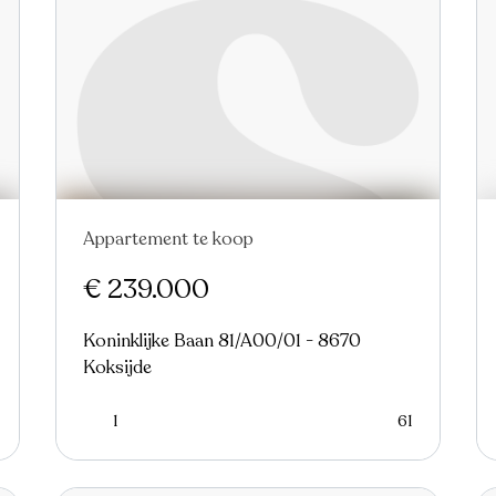
Appartement te koop
Nieuw
€ 239.000
Koninklijke Baan 81/A00/01 - 8670
Koksijde
1
61