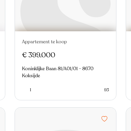
Appartement te koop
Nieuw
€ 399.000
Koninklijke Baan 81/A01/01 - 8670
Koksijde
1
93