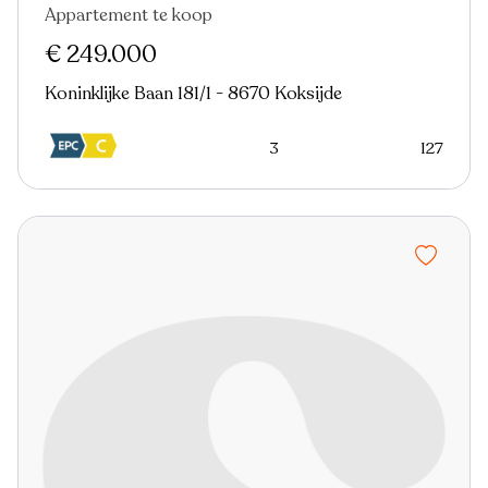
Appartement te koop
Nieuw
€ 249.000
Koninklijke Baan 181/1 - 8670 Koksijde
3
127