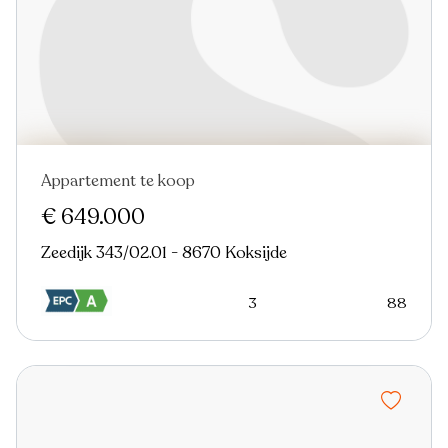
Appartement te koop
Nieuw
€ 649.000
Zeedijk 343/02.01 - 8670 Koksijde
3
88