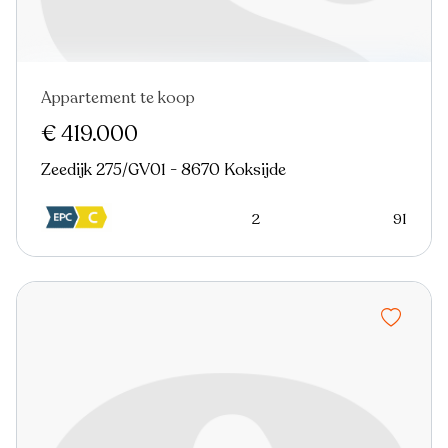
Appartement te koop
Nieuw
€ 419.000
Zeedijk 275/GV01 - 8670 Koksijde
2
91