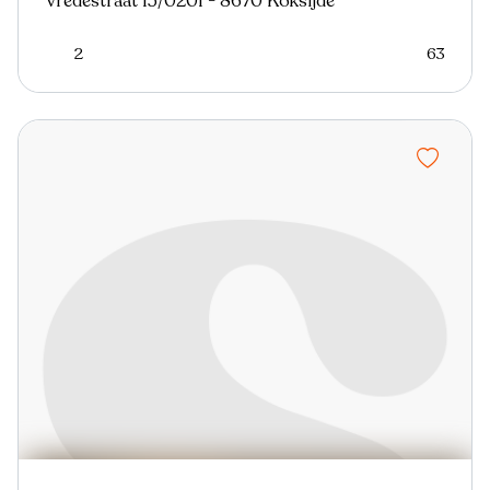
Vredestraat 15/0201 - 8670 Koksijde
2
63