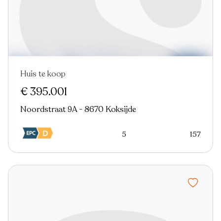
Huis te koop
Nieuw
€ 395.001
Noordstraat 9A - 8670 Koksijde
5
157