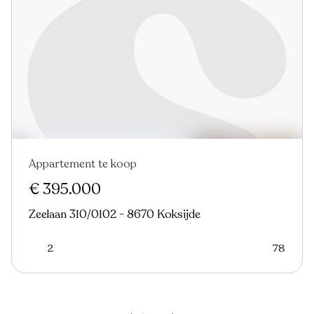
Appartement te koop
Nieuw
€ 395.000
Zeelaan 310/0102 - 8670 Koksijde
2
78