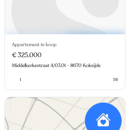
Appartement te koop
Nieuw
€ 325.000
Middelkerkestraat 4/03.01 - 8670 Koksijde
1
56