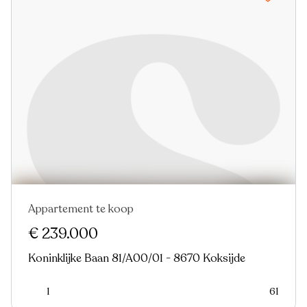
Appartement te koop
Nieuw
€ 239.000
Koninklijke Baan 81/A00/01 - 8670 Koksijde
1
61