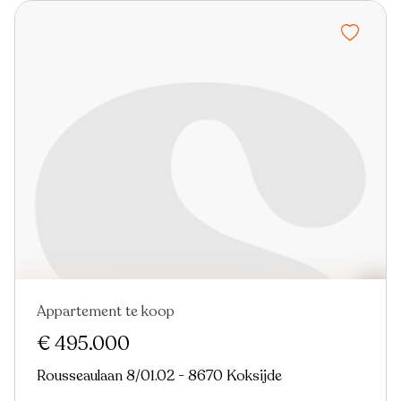
Appartement te koop
Nieuw
€ 495.000
Rousseaulaan 8/01.02 - 8670 Koksijde