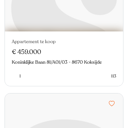
Appartement te koop
Nieuw
€ 459.000
Koninklijke Baan 81/A01/03 - 8670 Koksijde
1
113