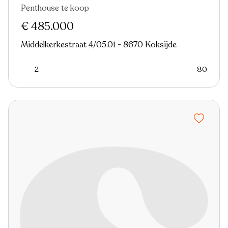
Penthouse te koop
Nieuw
€ 485.000
Middelkerkestraat 4/05.01 - 8670 Koksijde
2
80