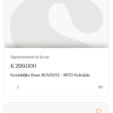
Appartement te koop
Nieuw
€ 299.000
Koninklijke Baan 81/A01/02 - 8670 Koksijde
1
70