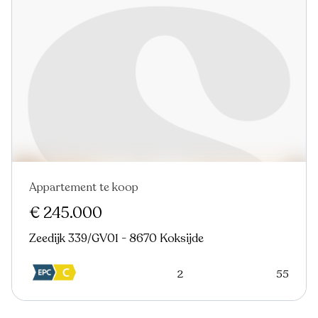
Appartement te koop
Nieuw
€ 245.000
Zeedijk 339/GV01 - 8670 Koksijde
2
55