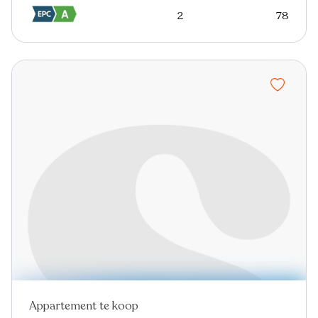
2
78
Appartement te koop
Nieuw