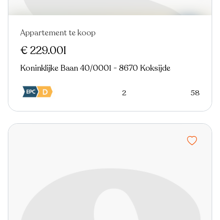
Appartement te koop
Nieuw
€ 229.001
Koninklijke Baan 40/0001 - 8670 Koksijde
2
58