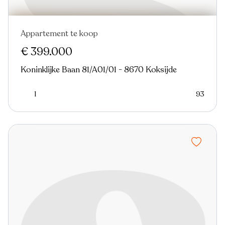
Appartement te koop
Nieuw
€ 399.000
Koninklijke Baan 81/A01/01 - 8670 Koksijde
1
93