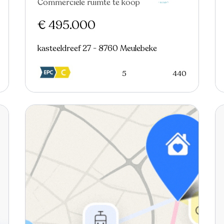
Commerciële ruimte te koop
Nieuw
€ 495.000
kasteeldreef 27 - 8760 Meulebeke
5
440