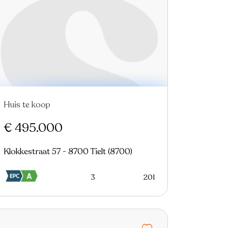
Huis te koop
Nieuw
€ 495.000
Klokkestraat 57 - 8700 Tielt (8700)
3
201