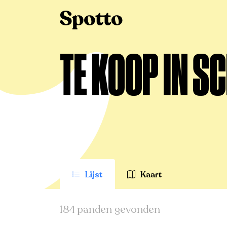
>
Te koop
>
Schuiferskapelle
TE KOOP IN S
Lijst
Kaart
184 panden gevonden