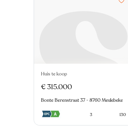
Huis te koop
Nieuw
€ 315.000
Bonte Berenstraat 37 - 8760 Meulebeke
3
130