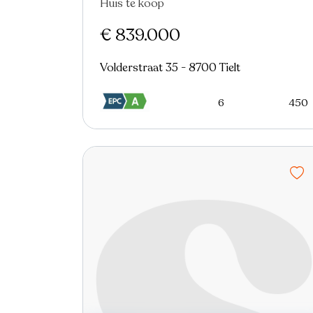
Huis te koop
Nieuw
€ 839.000
Volderstraat 35 - 8700 Tielt
6
450