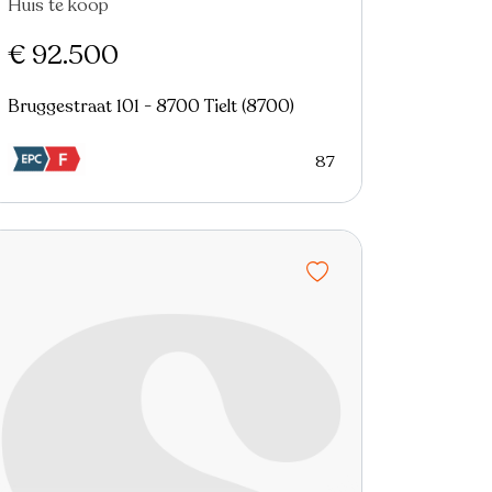
Huis te koop
Nieuw
€ 92.500
Bruggestraat 101 - 8700 Tielt (8700)
87