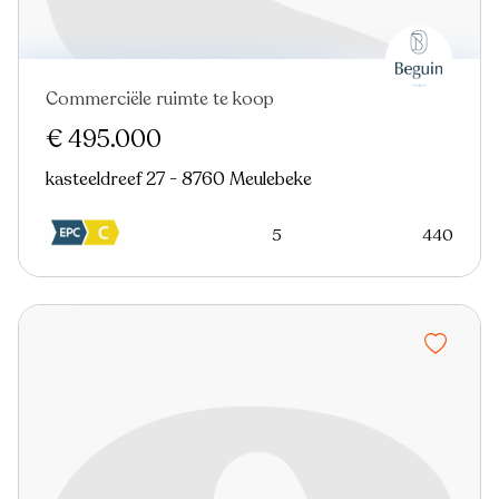
Commerciële ruimte te koop
Nieuw
€ 495.000
kasteeldreef 27 - 8760 Meulebeke
5
440