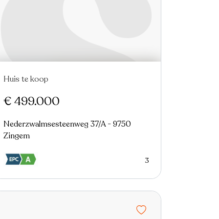
Huis te koop
Nieuw
€ 499.000
Nederzwalmsesteenweg 37/A - 9750
Zingem
3