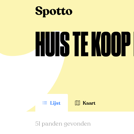
>
Te koop
>
Kruisem
>
Huis
HUIS TE KOOP
Lijst
Kaart
51 panden gevonden