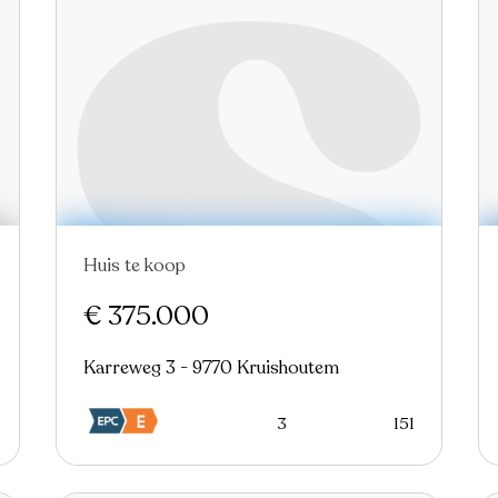
Huis te koop
In optie
€ 375.000
Karreweg 3 - 9770 Kruishoutem
3
151