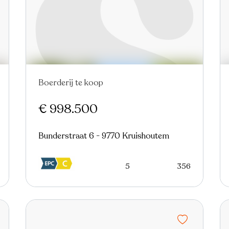
Boerderij te koop
Nieuw
€ 998.500
Bunderstraat 6 - 9770 Kruishoutem
5
356