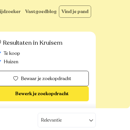
ijdzoeker
Vastgoedblog
Vind je pand
Resultaten in Kruisem
Te koop
Huizen
Bewaar je zoekopdracht
Bewerk je zoekopdracht
Relevantie