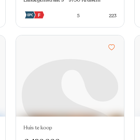
Landegemstraat 9 - 9750 Kruisem
5
223
Huis te koop