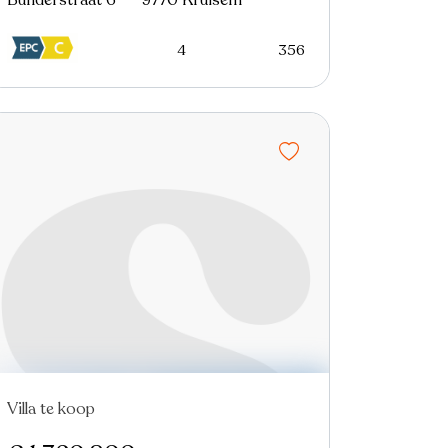
Bunderstraat 6 - - 9770 Kruisem
4
356
Villa te koop
In optie