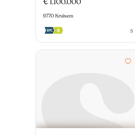
€ 1.100.000
9770 Kruisem
5