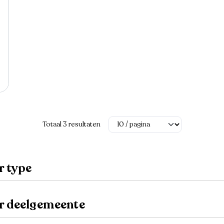
Totaal 3 resultaten
r type
er deelgemeente