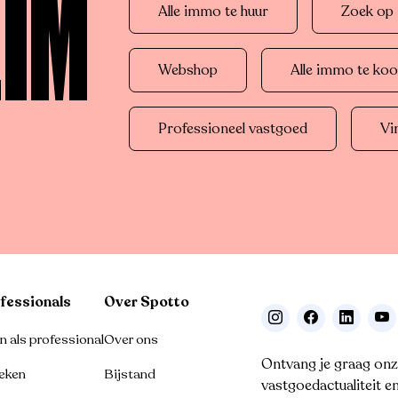
LIM
Alle immo te huur
Zoek op r
Webshop
Alle immo te ko
Professioneel vastgoed
Vi
fessionals
Over Spotto
 als professional
Over ons
Ontvang je graag onz
eken
Bijstand
vastgoedactualiteit e