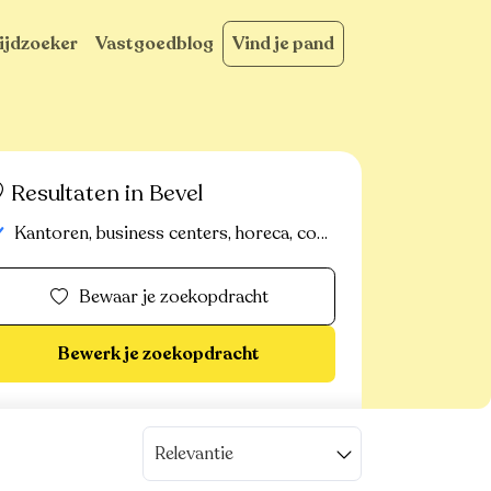
ijdzoeker
Vastgoedblog
Vind je pand
Resultaten in Bevel
Kantoren, business centers, horeca, commerciële panden, handelspanden, bedrijfsvastgoed, industrieel-magazijn-logistiek, commerciele gronden
Bewaar je zoekopdracht
Bewerk je zoekopdracht
Relevantie