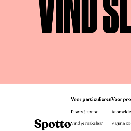
VIND S
Voor particulieren
Voor pro
Plaats je pand
Aanmelden
Vind je makelaar
Pagina zo