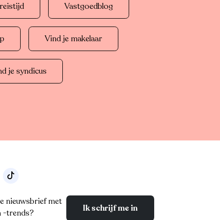
eistijd
Vastgoedblog
op
Vind je makelaar
nd je syndicus
e nieuwsbrief met
Ik schrijf me in
n -trends?