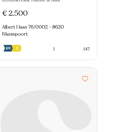
Commerciële ruimte te huur
€ 2.500
Albert I laan 76/0002 - 8620
Nieuwpoort
1
147