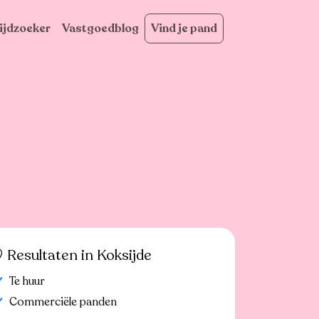
ijdzoeker
Vastgoedblog
Vind je pand
Resultaten in Koksijde
Te huur
Commerciële panden