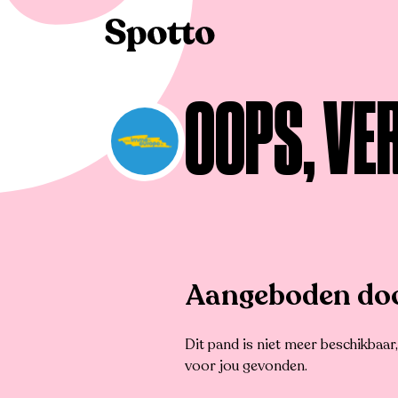
>
Te huur
>
Koksijde
>
Commercieel
OOPS, VE
Aangeboden d
Dit pand is niet meer beschikbaa
voor jou gevonden.