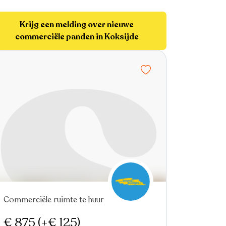
Krijg een melding over nieuwe
commerciële panden in Koksijde
Commerciële ruimte te huur
€ 875
(+€ 125)