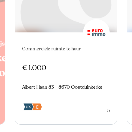
In optie
Commerciële ruimte te huur
€ 1.000
Albert I laan 83 - 8670 Oostduinkerke
5