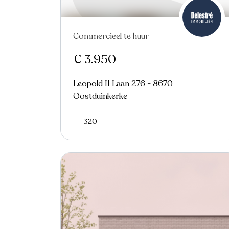
Commercieel te huur
Nieuw
€ 3.950
Leopold II Laan 276 - 8670
Oostduinkerke
320