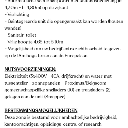
- Automatische sectionaalpoort met afstandsbediening (h:
4,30m - b: 4,80m) op de zijkant
- Verlichting
- Geïntegreerde unit die opengemaakt kan worden (houten
wanden)
- Sanitair: toilet
- Vrije hoogte 4,65 tot 5,10m
- Mogelijkheid om uw bedrijf extra zichtbaarheid te geven
op de 18m hoge toren aan de Europalaan
NUTSVOORZIENINGEN:
Elektriciteit (3x400V - 40A, drijfkracht) en water met
tussenteller - zonnepanelen - Proximus/Belgacom -
gemeenschappelijke snelladers (10) en traagladers (2)
gelegen aan de unit (Smappee).
BESTEMMINGSMOGELIJKHEDEN
:
Deze zone is bestemd voor ambachtelijke bedrijvigheid,
kantoorachtigen, opleidings-centra, of research