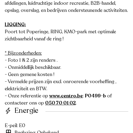
afdelingen, luidruchtige indoor recreatie, B2B-handel,
opslag, overslag, en bedrijven ondersteunende activiteiten.
LIGGING:
Poort tot Poperinge, RING, KMO-park met optimale
zichtbaarheid vanaf de ring !
* Bijzonderheden:
- Foto 1 & 2 zijn renders .
- Onmiddellijk beschikbaar.
- Geen gemene kosten !
- Vermelde prijzen zijn excl. onroerende voorheffing ,
elektriciteit en BTW.
- Onze referentie op
www.centro.be
:
P0499-b
of
contacteer ons op
050 70 01 02
.
Energie
E-peil: E0
Beglazing: Onbekend