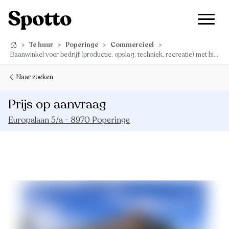
>
Te huur
>
Poperinge
>
Commercieel
>
Baanwinkel voor bedrijf (productie, opslag, techniek, recreatie) met bijkomende verkoop naast Lecot, Basic-Fit, Hopsiepops, Eldi, Van Haaren,... vlak bij de RING aan de Poort tot Poperinge !
Naar zoeken
Prijs op aanvraag
Europalaan 5/a - 8970 Poperinge