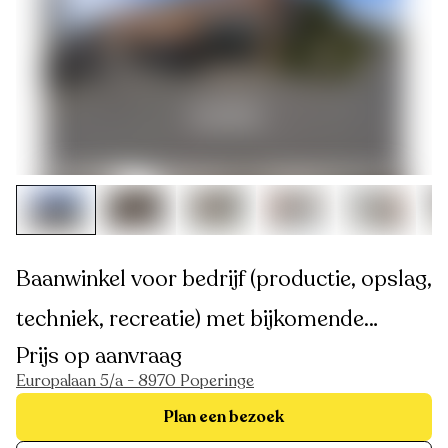
Baanwinkel voor bedrijf (productie, opslag,
techniek, recreatie) met bijkomende
Prijs op aanvraag
verkoop naast Lecot, Basic-Fit,
Europalaan 5/a - 8970 Poperinge
Hopsiepops, Eldi, Van Haaren,... vlak bij de
Plan een bezoek
RING aan de Poort tot Poperinge !