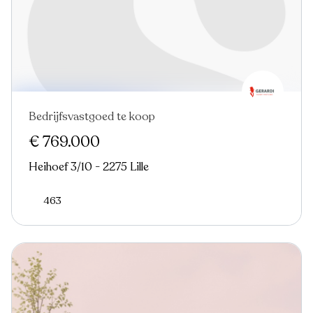
Bedrijfsvastgoed te koop
Virtual tour
€ 769.000
Heihoef 3/10 - 2275 Lille
463