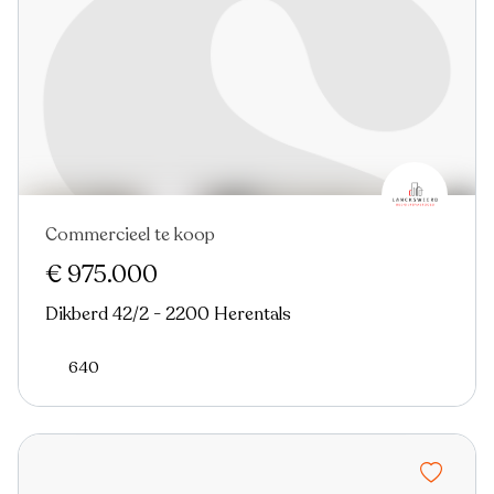
Commercieel te koop
Nieuw
€ 975.000
Dikberd 42/2 - 2200 Herentals
640