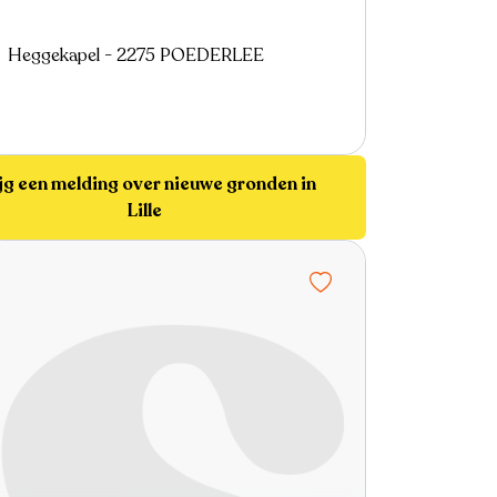
Heggekapel - 2275 POEDERLEE
jg een melding over nieuwe gronden in
Lille