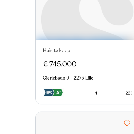
Huis te koop
Virtual tour
€ 745.000
Gierlebaan 9 - 2275 Lille
4
221