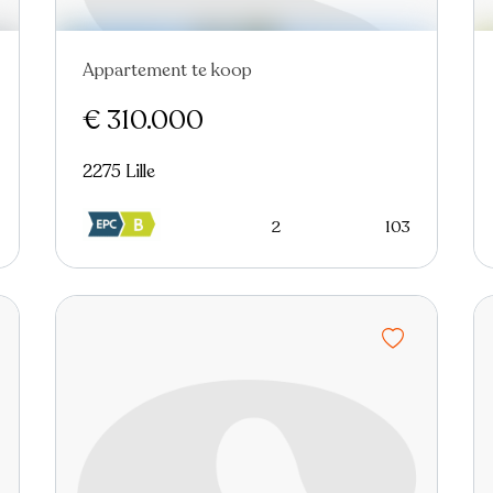
Appartement te koop
In optie
€ 310.000
2275 Lille
2
103