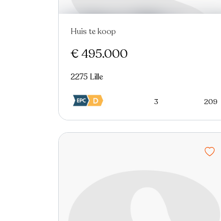
Huis te koop
Nieuw
€ 495.000
2275 Lille
3
209