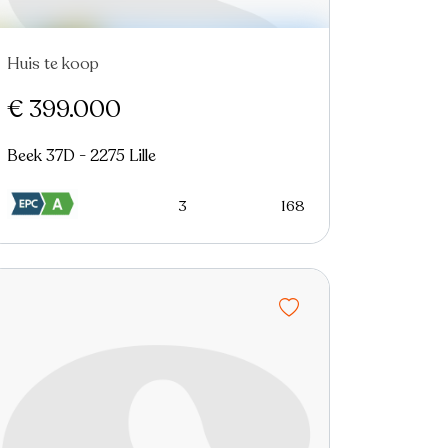
Huis te koop
€ 399.000
Beek 37D - 2275 Lille
3
168