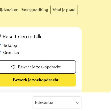
ijdzoeker
Vastgoedblog
Vind je pand
Resultaten in Lille
Te koop
Gronden
Bewaar je zoekopdracht
Bewerk je zoekopdracht
Relevantie