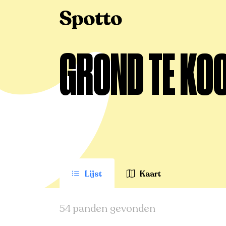
>
Te koop
>
Lille
>
Grond
GROND TE KOOP
Lijst
Kaart
54 panden gevonden