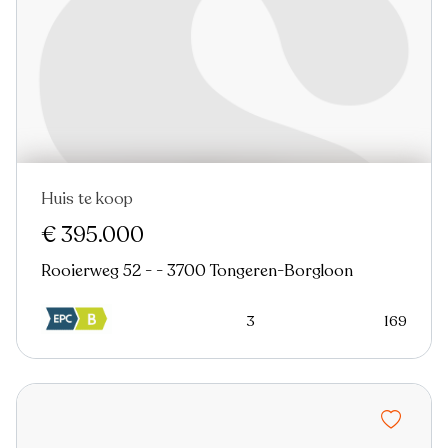
Huis te koop
Nieuw
€ 395.000
Rooierweg 52 - - 3700 Tongeren-Borgloon
3
169