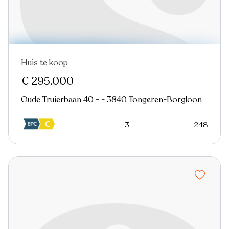
Huis te koop
Nieuw
€ 295.000
Oude Truierbaan 40 - - 3840 Tongeren-Borgloon
3
248