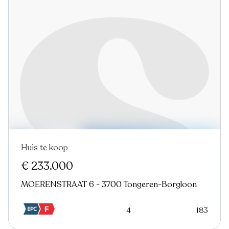
Huis te koop
Nieuw
€ 233.000
MOERENSTRAAT 6 - 3700 Tongeren-Borgloon
4
183