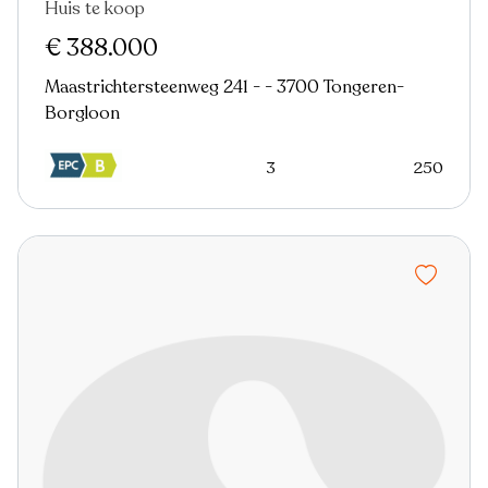
Huis te koop
Verkocht
Nieuw
€ 388.000
Maastrichtersteenweg 241 - - 3700 Tongeren-
Borgloon
3
250