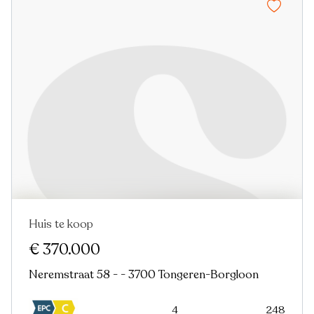
Huis te koop
Nieuw
€ 370.000
Neremstraat 58 - - 3700 Tongeren-Borgloon
4
248