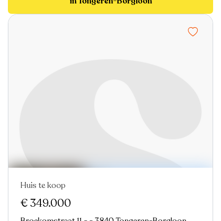
in Tongeren-Borgloon
Huis te koop
Nieuw
€ 349.000
Broekomstraat 11 - - 3840 Tongeren-Borgloon