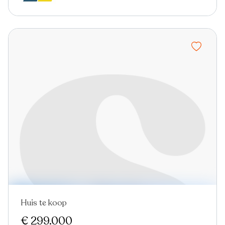
Huis te koop
Verkocht
Nieuw
€ 299.000