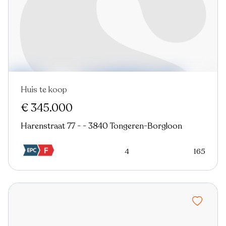
Huis te koop
Nieuw
€ 345.000
Harenstraat 77 - - 3840 Tongeren-Borgloon
4
165