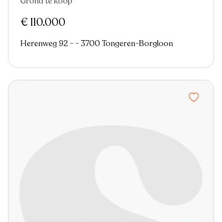
Grond te koop
Nieuw
€ 110.000
Herenweg 92 - - 3700 Tongeren-Borgloon