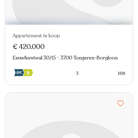
Appartement te koop
Nieuw
€ 420.000
Eeuwfeestwal 30/15 - 3700 Tongeren-Borgloon
3
168