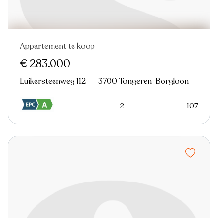
Appartement te koop
Verkocht
Nieuw
€ 283.000
Luikersteenweg 112 - - 3700 Tongeren-Borgloon
2
107