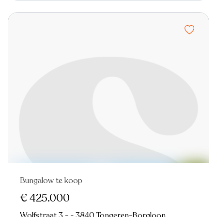
Bungalow te koop
Nieuw
€ 425.000
Wolfstraat 3 - - 3840 Tongeren-Borgloon