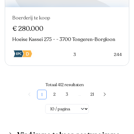
Boerderij te koop
Verkocht
Nieuw
€ 280.000
Hoeise Kassei 275 - - 3700 Tongeren-Borgloon
3
244
Totaal 412 resultaten
2
3
...
21
1