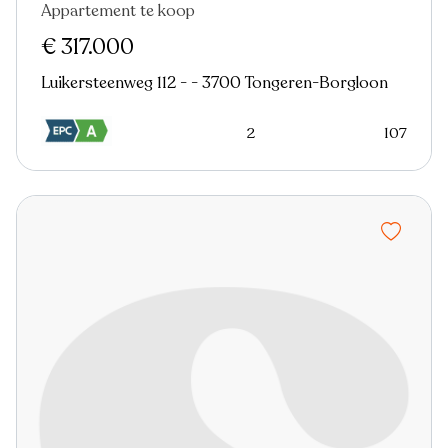
Appartement te koop
Verkocht
Nieuw
€ 317.000
Luikersteenweg 112 - - 3700 Tongeren-Borgloon
2
107