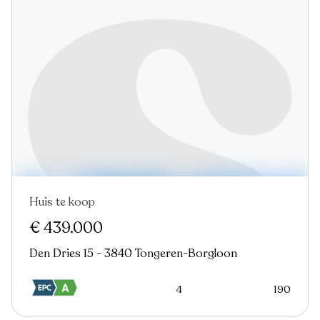
Huis te koop
Nieuw
Virtual tour
€ 439.000
Den Dries 15 - 3840 Tongeren-Borgloon
4
190